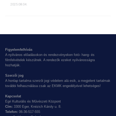
2025.08.04.
Figyelemfelhívás
A nyilvános előadásokon és rendezvényeken fotó- hang- és
filmfelvételek készülnek. A rendezők ezeket nyilvánosságra
hozhatják.
Szerzői jog
A honlap tartalma szerzői jogi védelem alá esik, a megjelent tartalmak
további felhasználása csak az EKMK engedélyével lehetséges!
Kapcsolat
Egri Kulturális és Művészeti Központ
Cím:
3300 Eger, Knézich Károly u. 8.
Telefon:
06-36-517-555