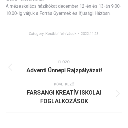
A mézeskalács házikókat december 12-én és 13-án 9.00-
18.00-ig várjuk a Forrás Gyermek és Ifjúsági Házban.
Category:
Korábbi felhívások
2022.11.23.
Post
ELŐZŐ
navigation
Adventi Ünnepi Rajzpályázat!
Previous
post:
KÖVETKEZŐ
FARSANGI KREATÍV ISKOLAI
Next
FOGLALKOZÁSOK
post: