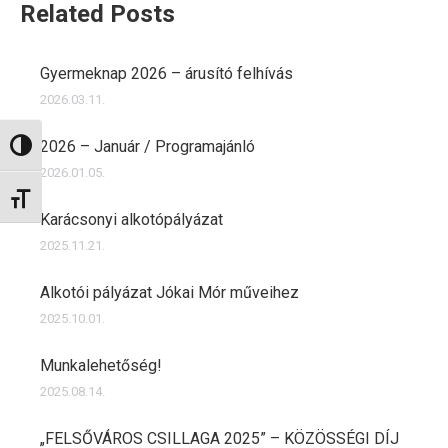
Related Posts
Gyermeknap 2026 – árusító felhívás
2026.03.11.
2026 – Január / Programajánló
Nagy kontraszt váltása
2026.01.05.
Betűméret váltása
Karácsonyi alkotópályázat
2025.11.21.
Alkotói pályázat Jókai Mór műveihez
2025.10.01.
Munkalehetőség!
2025.08.14.
„FELSŐVÁROS CSILLAGA 2025” – KÖZÖSSÉGI DÍJ