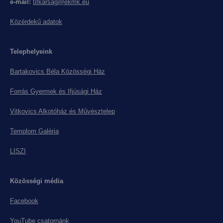
e-mail:
titkarsag@ekmk.eu
Közérdekű adatok
Telephelyeink
Bartakovics Béla Közösségi Ház
Forrás Gyermek és Ifjúsági Ház
Vitkovics Alkotóház és Művésztelep
Templom Galéria
LISZI
Közösségi média
Facebook
YouTube csatornánk