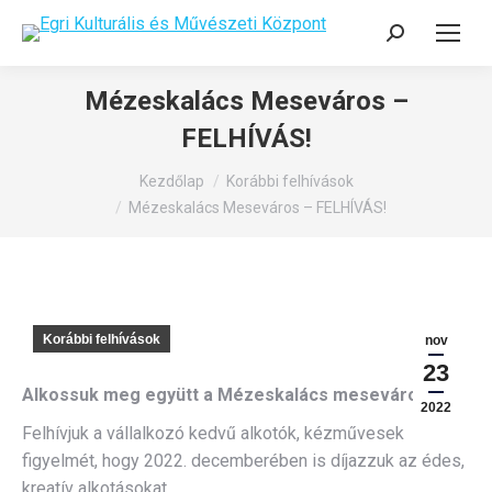
Search:
Mézeskalács Meseváros –
FELHÍVÁS!
You are here:
Kezdőlap
Korábbi felhívások
Mézeskalács Meseváros – FELHÍVÁS!
Korábbi felhívások
nov
23
Alkossuk meg együtt a Mézeskalács mesevárost!
2022
Felhívjuk a vállalkozó kedvű alkotók, kézművesek
figyelmét, hogy 2022. decemberében is díjazzuk az édes,
kreatív alkotásokat.