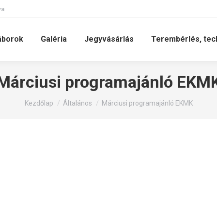
va
áborok
Galéria
Jegyvásárlás
Terembérlés, tec
Márciusi programajánló EKM
You are here:
Kezdőlap
Általános
Márciusi programajánló EKMK