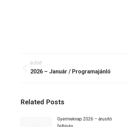
Post
ELŐZŐ
navigation
2026 – Január / Programajánló
Previous
post:
Related Posts
Gyermeknap 2026 – árusító
felhívás