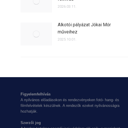
2026.03.11.
Alkotói pályázat Jókai Mór
műveihez
2025.10.01.
Figyelemfelhívás
A nyilvános előadásokon és rendezvényeken fotó- hang- és
filmfelvételek készülnek. A rendezők ezeket nyilvánosságra
hozhatják.
Szerzői jog