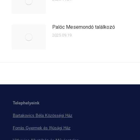
Palóc Mesemondó találkozó
2025.09.19.
Telephelyeink
Bartakovics Béla Közösségi Ház
Forrás Gyermek és Ifjúsági Ház