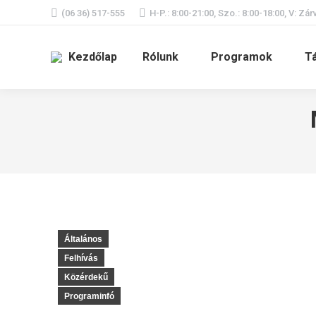
(06 36) 517-555
H-P.: 8:00-21:00, Szo.: 8:00-18:00, V: Zár
Kezdőlap
Rólunk
Programok
T
Általános
Felhívás
Közérdekű
Programinfó