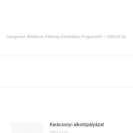
Categories:
Általános
,
Felhívás
,
Közérdekű
,
Programinfó
2026.02.26.
Next
post:
Karácsonyi alkotópályázat
2025.11.21.