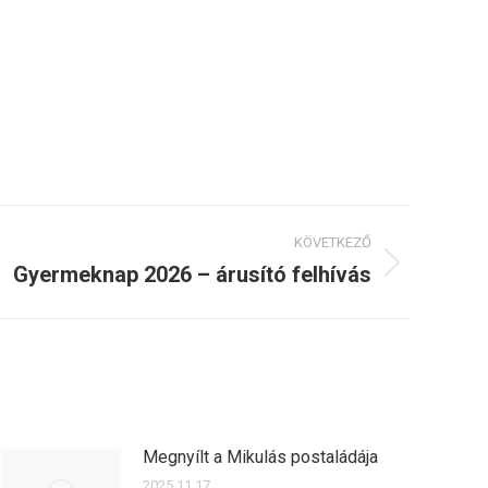
KÖVETKEZŐ
Gyermeknap 2026 – árusító felhívás
Megnyílt a Mikulás postaládája
2025.11.17.