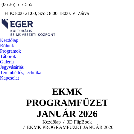
(06 36) 517-555
Facebook
Insta
H-P.: 8:00-21:00, Szo.: 8:00-18:00, V: Zárva
page
page
YouTube
opens
open
page
in
in
opens
new
new
in
Kezdőlap
window
wind
new
Rólunk
window
Programok
Táborok
Galéria
Jegyvásárlás
Terembérlés, technika
Kapcsolat
Search:
EKMK
PROGRAMFÜZET
JANUÁR 2026
You are here:
Kezdőlap
3D FlipBook
EKMK PROGRAMFÜZET JANUÁR 2026