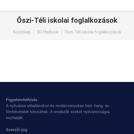
Őszi-Téli iskolai foglalkozások
You are here:
Kezdőlap
3D FlipBook
Őszi-Téli iskolai foglalkozások
Figyelemfelhívás
A nyilvános előadásokon és rendezvényeken fotó- hang- és
filmfelvételek készülnek. A rendezők ezeket nyilvánosságra
hozhatják.
Szerzői jog