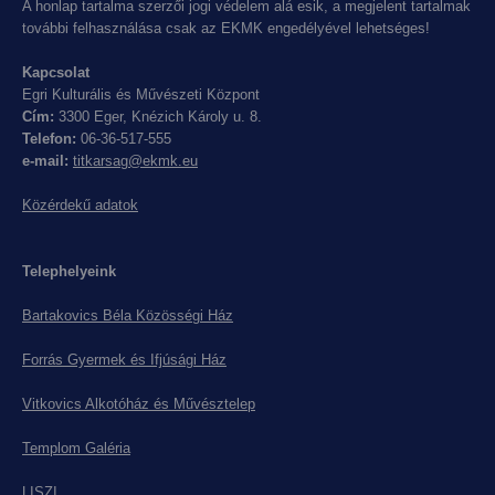
A honlap tartalma szerzői jogi védelem alá esik, a megjelent tartalmak
további felhasználása csak az EKMK engedélyével lehetséges!
Kapcsolat
Egri Kulturális és Művészeti Központ
Cím:
3300 Eger, Knézich Károly u. 8.
Telefon:
06-36-517-555
e-mail:
titkarsag@ekmk.eu
Közérdekű adatok
Telephelyeink
Bartakovics Béla Közösségi Ház
Forrás Gyermek és Ifjúsági Ház
Vitkovics Alkotóház és Művésztelep
Templom Galéria
LISZI