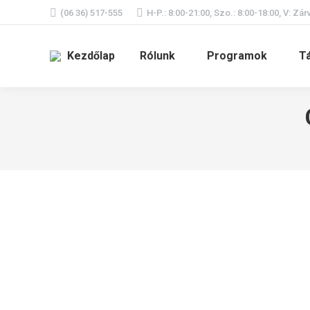
(06 36) 517-555
H-P.: 8:00-21:00, Szo.: 8:00-18:00, V: Zár
Kezdőlap
Rólunk
Programok
T