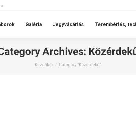
va
áborok
Galéria
Jegyvásárlás
Terembérlés, tec
Category Archives:
Közérdek
You are here:
Kezdőlap
Category "Közérdekű"