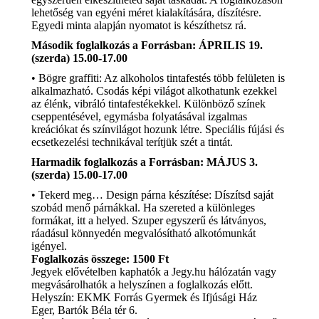
lehetőség van egyéni méret kialakítására, díszítésre.
Egyedi minta alapján nyomatot is készíthetsz rá.
Második foglalkozás a Forrásban: ÁPRILIS 19.
(szerda) 15.00-17.00
• Bögre graffiti: Az alkoholos tintafestés több felületen is
alkalmazható. Csodás képi világot alkothatunk ezekkel
az élénk, vibráló tintafestékekkel. Különböző színek
cseppentésével, egymásba folyatásával izgalmas
kreációkat és színvilágot hozunk létre. Speciális fújási és
ecsetkezelési technikával terítjük szét a tintát.
Harmadik foglalkozás a Forrásban: MÁJUS 3.
(szerda) 15.00-17.00
• Tekerd meg… Design párna készítése: Díszítsd saját
szobád menő párnákkal. Ha szereted a különleges
formákat, itt a helyed. Szuper egyszerű és látványos,
ráadásul könnyedén megvalósítható alkotómunkát
igényel.
Foglalkozás összege: 1500 Ft
Jegyek elővételben kaphatók a Jegy.hu hálózatán vagy
megvásárolhatók a helyszínen a foglalkozás előtt.
Helyszín: EKMK Forrás Gyermek és Ifjúsági Ház
Eger, Bartók Béla tér 6.