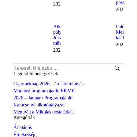
postaládáj
2025.11.21.
2025.11.17
Alkotói
Palóc
pályázat
Mesemon
Jókai Mór
találkozó
műveihez
2025.09.1
2025.10.01.
Search:
Legutóbbi bejegyzések
Gyermeknap 2026 – árusító felhívás
Márciusi programajánló EKMK
2026 – Január / Programajánló
Karácsonyi alkotópályázat
Megnyílt a Mikulás postaládája
Kategóriák
Általános
Érdekesség