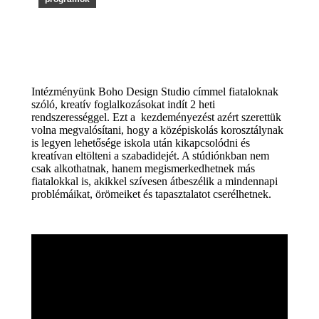
Intézményünk
Boho
Design Studio címmel fiataloknak
szóló, kreatív foglalkozásokat indít 2 heti
rendszerességgel. Ezt a kezdeményezést azért szerettük
volna megvalósítani, hogy a középiskolás korosztálynak
is legyen lehetősége iskola után kikapcsolódni és
kreatívan eltölteni a szabadidejét. A stúdiónkban nem
csak alkothatnak, hanem
megismerkedhetnek más
fiatalokkal is, akikkel szívesen átbeszélik a mindennapi
problémáikat, örömeiket és tapasztalatot cserélhetnek.