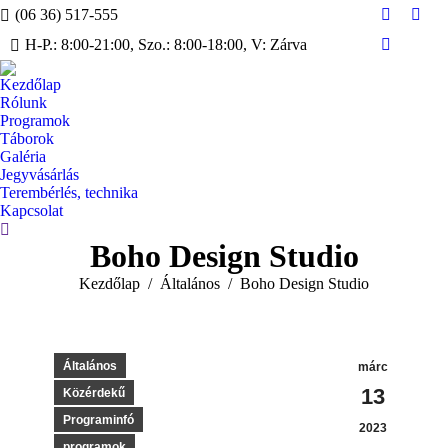
(06 36) 517-555
Facebook
Inst
H-P.: 8:00-21:00, Szo.: 8:00-18:00, V: Zárva
page
page
YouTube
opens
open
page
Kezdőlap
in
in
opens
Rólunk
new
new
in
Programok
window
win
Táborok
new
Galéria
window
Jegyvásárlás
Terembérlés, technika
Kapcsolat
Search:
Boho Design Studio
You are here:
Kezdőlap
Általános
Boho Design Studio
Általános
márc
13
Közérdekű
Programinfó
2023
programok