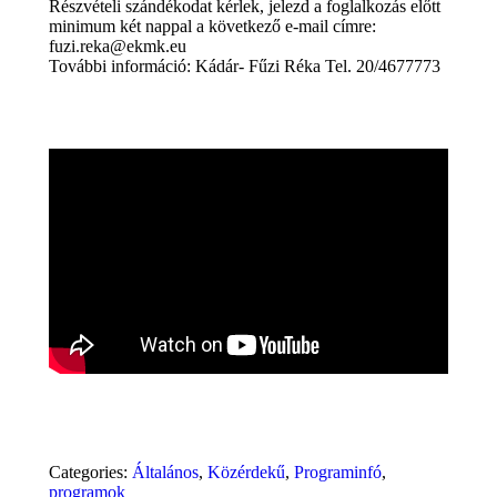
Részvételi szándékodat kérlek, jelezd a foglalkozás előtt
minimum két nappal a következő e-mail címre:
fuzi.reka@ekmk.eu
További információ: Kádár- Fűzi Réka Tel. 20/4677773
Categories:
Általános
,
Közérdekű
,
Programinfó
,
programok