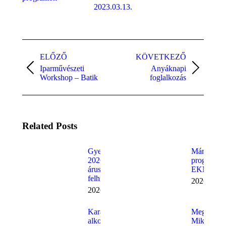
2023.03.13.
Post
navigation
ELŐZŐ
KÖVETKEZŐ
Iparművészeti
Anyáknapi
Previous
Next
Workshop – Batik
foglalkozás
post:
post:
Related Posts
Gyermeknap
Márciusi
2026 –
programaj
árusító
EKMK
felhívás
2026.02.2
2026.03.11.
Karácsonyi
Megnyílt a
alkotópályázat
Mikulás