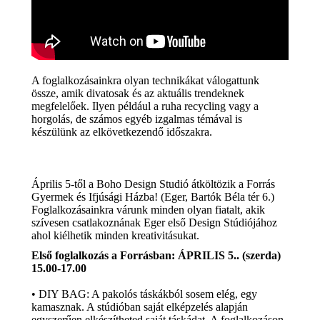
A foglalkozásainkra olyan technikákat válogattunk
össze, amik divatosak és az aktuális trendeknek
megfelelőek. Ilyen például a ruha recycling vagy a
horgolás, de számos egyéb izgalmas témával is
készülünk az elkövetkezendő időszakra.
Április 5-től a Boho Design Studió átköltözik a Forrás
Gyermek és Ifjúsági Házba! (Eger, Bartók Béla tér 6.)
Foglalkozásainkra várunk minden olyan fiatalt, akik
szívesen csatlakoznának Eger első Design Stúdiójához
ahol kiélhetik minden kreativitásukat.
Első foglalkozás a Forrásban: ÁPRILIS 5.. (szerda)
15.00-17.00
• DIY BAG: A pakolós táskákból sosem elég, egy
kamasznak. A stúdióban saját elképzelés alapján
egyszerűen elkészítheted saját táskádat. A foglalkozáson