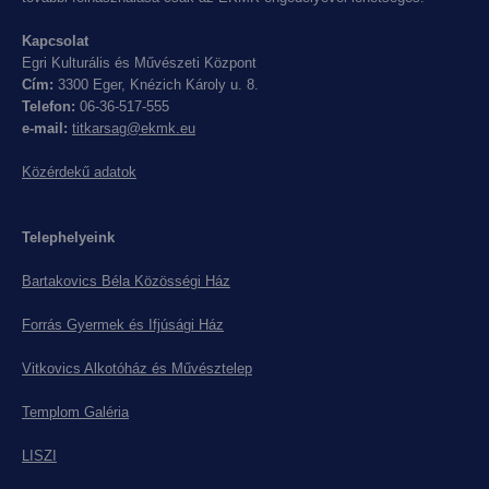
Kapcsolat
Egri Kulturális és Művészeti Központ
Cím:
3300 Eger, Knézich Károly u. 8.
Telefon:
06-36-517-555
e-mail:
titkarsag@ekmk.eu
Közérdekű adatok
Telephelyeink
Bartakovics Béla Közösségi Ház
Forrás Gyermek és Ifjúsági Ház
Vitkovics Alkotóház és Művésztelep
Templom Galéria
LISZI