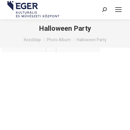
Search:
Halloween Party
You are here:
Kezdőlap
Photo Album
Halloween Party