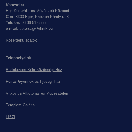
Kapcsolat
Egri Kulturális és Művészeti Központ
Cím:
3300 Eger, Knézich Károly u. 8.
Telefon:
06-36-517-555
e-mail:
titkarsag@ekmk.eu
Közérdekű adatok
Telephelyeink
Bartakovics Béla Közösségi Ház
Forrás Gyermek és Ifjúsági Ház
Vitkovics Alkotóház és Művésztelep
Templom Galéria
LISZI