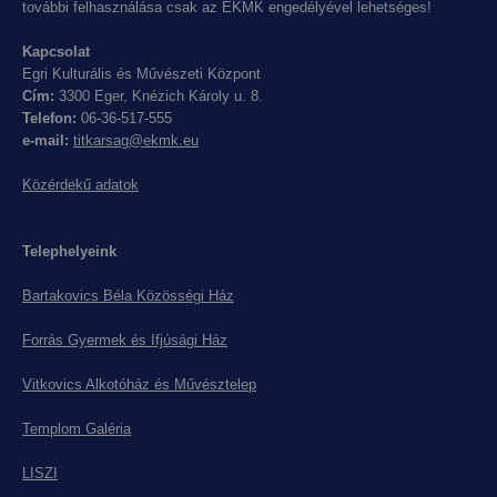
további felhasználása csak az EKMK engedélyével lehetséges!
Kapcsolat
Egri Kulturális és Művészeti Központ
Cím:
3300 Eger, Knézich Károly u. 8.
Telefon:
06-36-517-555
e-mail:
titkarsag@ekmk.eu
Közérdekű adatok
Telephelyeink
Bartakovics Béla Közösségi Ház
Forrás Gyermek és Ifjúsági Ház
Vitkovics Alkotóház és Művésztelep
Templom Galéria
LISZI