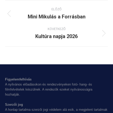
Album
ELŐZŐ
navigation
Mini Mikulás a Forrásban
Previous
album:
KÖVETKEZŐ
Kultúra napja 2026
Next
album:
Figyelemfelhívás
A nyilvános előadásokon és rendezvényeken fotó- hang- és
filmfelvételek készülnek. A rendezők ezeket nyilvánosságra
hozhatják.
Szerzői jog
A honlap tartalma szerzői jogi védelem alá esik, a megjelent tartalmak