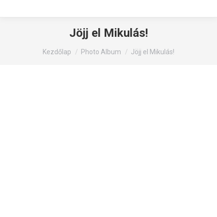
Jöjj el Mikulás!
You are here:
Kezdőlap
Photo Album
Jöjj el Mikulás!