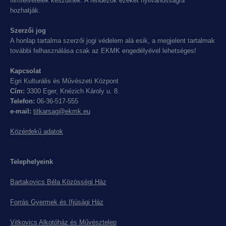
filmfelvételek készülnek. A rendezők ezeket nyilvánosságra
hozhatják.
Szerzői jog
A honlap tartalma szerzői jogi védelem alá esik, a megjelent tartalmak
további felhasználása csak az EKMK engedélyével lehetséges!
Kapcsolat
Egri Kulturális és Művészeti Központ
Cím:
3300 Eger, Knézich Károly u. 8.
Telefon:
06-36-517-555
e-mail:
titkarsag@ekmk.eu
Közérdekű adatok
Telephelyeink
Bartakovics Béla Közösségi Ház
Forrás Gyermek és Ifjúsági Ház
Vitkovics Alkotóház és Művésztelep