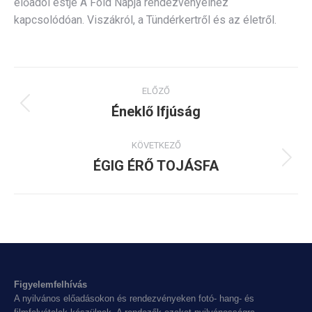
előadói estje A Föld Napja rendezvényeihez
kapcsolódóan. Viszákról, a Tündérkertről és az életről.
Album
ELŐZŐ
navigation
Éneklő Ifjúság
Previous
album:
KÖVETKEZŐ
ÉGIG ÉRŐ TOJÁSFA
Next
album:
Figyelemfelhívás
A nyilvános előadásokon és rendezvényeken fotó- hang- és