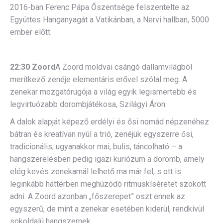
2016-ban Ferenc Pápa Őszentsége felszentelte az
Együttes Hanganyagát a Vatikánban, a Nervi hallban, 5000
ember előtt.
22:30 Zoord
A Zoord moldvai csángó dallamvilágból
merítkező zenéje elementáris erővel szólal meg. A
zenekar mozgatórugója a világ egyik legismertebb és
legvirtuózabb dorombjátékosa, Szilágyi Áron.
A dalok alapját képező erdélyi és ősi nomád népzenéhez
bátran és kreatívan nyúl a trió, zenéjük egyszerre ősi,
tradicionális, ugyanakkor mai, bulis, táncolható – a
hangszerelésben pedig igazi kuriózum a doromb, amely
elég kevés zenekarnál lelhető ma már fel, s ott is
leginkább háttérben meghúzódó ritmuskíséretet szokott
adni. A Zoord azonban „főszerepet” oszt ennek az
egyszerű, de mint a zenekar esetében kiderül, rendkívül
sokoldalú hangszernek.