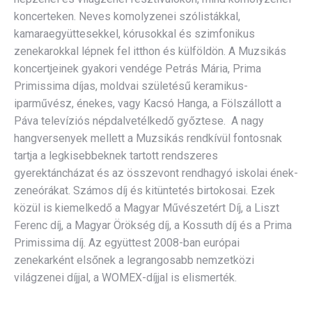
koncerteken. Neves komolyzenei szólistákkal,
kamaraegyüttesekkel, kórusokkal és szimfonikus
zenekarokkal lépnek fel itthon és külföldön. A Muzsikás
koncertjeinek gyakori vendége Petrás Mária, Prima
Primissima díjas, moldvai születésű keramikus-
iparművész, énekes, vagy Kacsó Hanga, a Fölszállott a
Páva televíziós népdalvetélkedő győztese. A nagy
hangversenyek mellett a Muzsikás rendkívül fontosnak
tartja a legkisebbeknek tartott rendszeres
gyerektáncházat és az összevont rendhagyó iskolai ének-
zeneórákat. Számos díj és kitüntetés birtokosai. Ezek
közül is kiemelkedő a Magyar Művészetért Díj, a Liszt
Ferenc díj, a Magyar Örökség díj, a Kossuth díj és a Prima
Primissima díj. Az együttest 2008-ban európai
zenekarként elsőnek a legrangosabb nemzetközi
világzenei díjjal, a WOMEX-díjjal is elismerték.