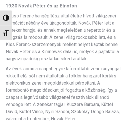
19:30 Novák Péter és az Etnofon
A Kiss Ferenc hangépítész által életre hívott világzenei
Nagy kontraszt váltása
formációt néhány éve újragondolták, Novák Péter lett a
zenekar hangja, és ennek megfelelően a repertoár és a
Betűméret váltása
hangzás is módosult. A zenei világ rockosabb lett, és a
Kiss Ferenc-szerzemények mellett helyet kaptak benne
Novák Péter és a Kimnowak dalai is, melyek a pajtáktól a
nagyszínpadokig osztatlan sikert arattak.
Az évek során a csapat egyre kiforrottabb zenei anyaggal
rukkolt elő, sőt nem átallottak a folklór hangzást kortárs
elektronikus zenei megoldásokkal párosítani. A
formabontó megoldásokat jól fogadta a közönség, így a
csapat a legnívósabb világzenei fesztiválok állandó
vendége lett. A zenekar tagjai: Kuczera Barbara, Küttel
Dávid, Küttel Vince, Nyíri Sándor, Szokolay Dongó Balázs,
valamint a frontember, Novák Péter.