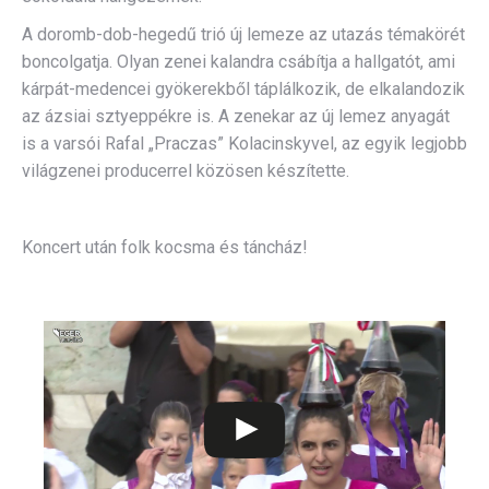
A doromb-dob-hegedű trió új lemeze az utazás témakörét
boncolgatja. Olyan zenei kalandra csábítja a hallgatót, ami
kárpát-medencei gyökerekből táplálkozik, de elkalandozik
az ázsiai sztyeppékre is. A zenekar az új lemez anyagát
is a varsói Rafal „Praczas” Kolacinskyvel, az egyik legjobb
világzenei producerrel közösen készítette.
Koncert után folk kocsma és táncház!