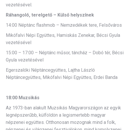
vezetésével.
Ráhangoló, terelgető – Külső helyszínek
14:00 Néptánc flashmob – Nemzedékek tere, Felsőváros
Mikófalvi Népi Együttes, Hamiskás Zenekar, Bécsi Gyula
vezetésével
15:00 – 17:00 – Néptánc műsor, táncház – Dobó tér, Bécsi
Gyula vezetésével
Egerszalóki Néptáncegyüttes, Lajtha László
Néptáncegyüttes, Mikófalvi Népi Együttes, Erdei Banda
18:00 Muzsikás
Az 1973-ban alakult Muzsikás Magyarországon az egyik
legnépszerűbb, külföldön a legismertebb magyar
népzenei együttes. Otthonosan mozognak mind a folk,
népzenei és világzenei fesztiválokon, mind komolyzenei