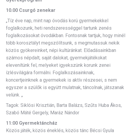
10.00 Csurgó zenekar
„Tíz éve nap, mint nap óvodás korú gyermekekkel
foglalkozunk, heti rendszerességgel tartunk zenés
foglalkozásokat óvodákban. Fontosnak tartjuk, hogy minél
több korosztályt megszólítsunk, s megmutassuk nekik
közös gyökereinket, népi kultúránkat. Előadásainkban
számos népdalt, saját dalokat, gyermekjátékokat
elevenítünk fel, melyeket igyekszünk korunk zenei
ízlésvilágára formálni. Foglalkozásainknak,
koncertjeinknek a gyermekek is aktív részesei, s nem
egyszer a szülők is együtt mulatnak, táncolnak, játszanak
velünk. „
Tagok: Siklósi Krisztián, Barta Balázs, Szűts Huba Ákos,
Szabó Máté Gergely, Maráz Nándor
11:00 Gyermektáncház
Közös játék, közös éneklés, közös tánc Bécsi Gyula