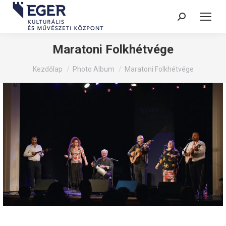
Search:
Maratoni Folkhétvége
You are here:
Kezdőlap
Photo Album
Maratoni Folkhétvége