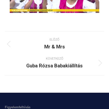
Album
ELŐZŐ
navigation
Mr & Mrs
Previous
album:
KÖVETKEZŐ
Guba Rózsa Babakiállítás
Next
album:
Figyelemfelhívás