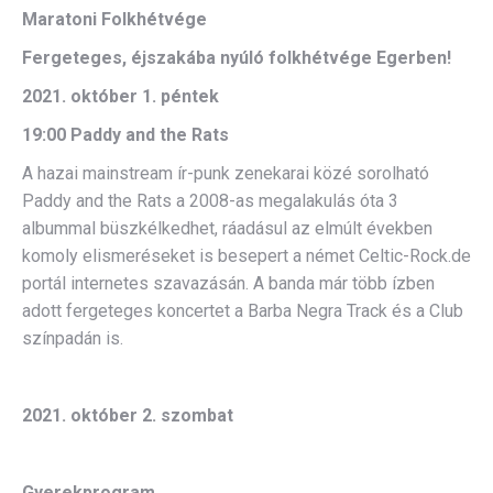
Maratoni Folkhétvége
Fergeteges, éjszakába nyúló folkhétvége Egerben!
2021. október 1. péntek
19:00 Paddy and the Rats
A hazai mainstream ír-punk zenekarai közé sorolható
Paddy and the Rats a 2008-as megalakulás óta 3
albummal büszkélkedhet, ráadásul az elmúlt években
komoly elismeréseket is besepert a német Celtic-Rock.de
portál internetes szavazásán. A banda már több ízben
adott fergeteges koncertet a Barba Negra Track és a Club
színpadán is.
2021. október 2. szombat
Gyerekprogram