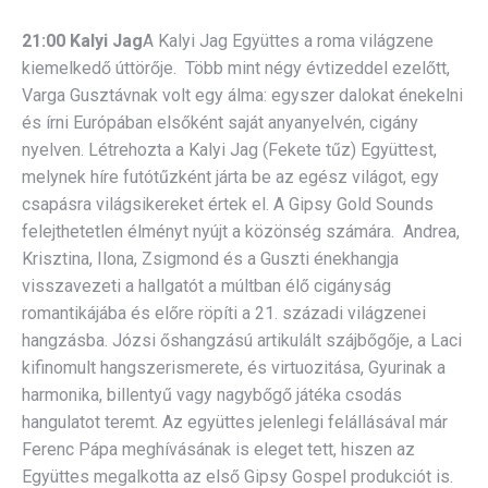
21:00 Kalyi Jag
A Kalyi Jag Együttes a roma világzene
kiemelkedő úttörője. Több mint négy évtizeddel ezelőtt,
Varga Gusztávnak volt egy álma: egyszer dalokat énekelni
és írni Európában elsőként saját anyanyelvén, cigány
nyelven. Létrehozta a Kalyi Jag (Fekete tűz) Együttest,
melynek híre futótűzként járta be az egész világot, egy
csapásra világsikereket értek el. A Gipsy Gold Sounds
felejthetetlen élményt nyújt a közönség számára. Andrea,
Krisztina, Ilona, Zsigmond és a Guszti énekhangja
visszavezeti a hallgatót a múltban élő cigányság
romantikájába és előre röpíti a 21. századi világzenei
hangzásba. Józsi őshangzású artikulált szájbőgője, a Laci
kifinomult hangszerismerete, és virtuozitása, Gyurinak a
harmonika, billentyű vagy nagybőgő játéka csodás
hangulatot teremt. Az együttes jelenlegi felállásával már
Ferenc Pápa meghívásának is eleget tett, hiszen az
Együttes megalkotta az első Gipsy Gospel produkciót is.