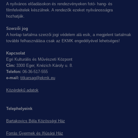
A nyilvános előadásokon és rendezvényeken fotó- hang- és
filmfelvételek készülnek. A rendezők ezeket nyilvánosságra
hozhatják.
Szerzői jog
A honlap tartalma szerzői jogi védelem alá esik, a megjelent tartalmak
további felhasználása csak az EKMK engedélyével lehetséges!
Kapcsolat
Egri Kulturális és Művészeti Központ
Cím:
3300 Eger, Knézich Károly u. 8.
Telefon:
06-36-517-555
e-mail:
titkarsag@ekmk.eu
Közérdekű adatok
Telephelyeink
Bartakovics Béla Közösségi Ház
Forrás Gyermek és Ifjúsági Ház