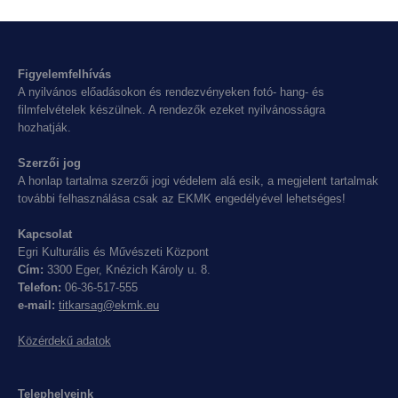
Figyelemfelhívás
A nyilvános előadásokon és rendezvényeken fotó- hang- és
filmfelvételek készülnek. A rendezők ezeket nyilvánosságra
hozhatják.
Szerzői jog
A honlap tartalma szerzői jogi védelem alá esik, a megjelent tartalmak
további felhasználása csak az EKMK engedélyével lehetséges!
Kapcsolat
Egri Kulturális és Művészeti Központ
Cím:
3300 Eger, Knézich Károly u. 8.
Telefon:
06-36-517-555
e-mail:
titkarsag@ekmk.eu
Közérdekű adatok
Telephelyeink