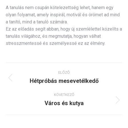
A tanulás nem csupán kötelezettség lehet, hanem egy
olyan folyamat, amely inspirál, motivál és örömet ad mind
a tanító, mind a tanuló számára.
Ez az előadás segít abban, hogy új szemlélettel közelíts a
tanulás világához, és megmutatja, hogyan válhat
stresszmentessé és személyessé ez az élmény.
Album
ELŐZŐ
navigation
Hétpróbás mesevetélkedő
Previous
album:
KÖVETKEZŐ
Város és kutya
Next
album: