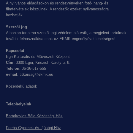
A nyilvános előadásokon és rendezvényeken fotó- hang- és
filmfelvételek készülnek. A rendezők ezeket nyilvánosságra
hozhatják.
Szerzői jog
A honlap tartalma szerzői jogi védelem alá esik, a megjelent tartalmak
további felhasználása csak az EKMK engedélyével lehetséges!
Kapcsolat
Egri Kulturális és Művészeti Központ
Cím:
3300 Eger, Knézich Károly u. 8.
Telefon:
06-36-517-555
e-mail:
titkarsag@ekmk.eu
Közérdekű adatok
Telephelyeink
Bartakovics Béla Közösségi Ház
Forrás Gyermek és Ifjúsági Ház