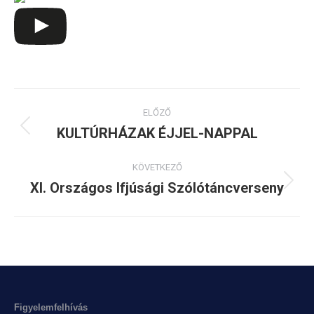
Album
ELŐZŐ
navigation
KULTÚRHÁZAK ÉJJEL-NAPPAL
Previous
album:
KÖVETKEZŐ
XI. Országos Ifjúsági Szólótáncverseny
Next
album:
Figyelemfelhívás