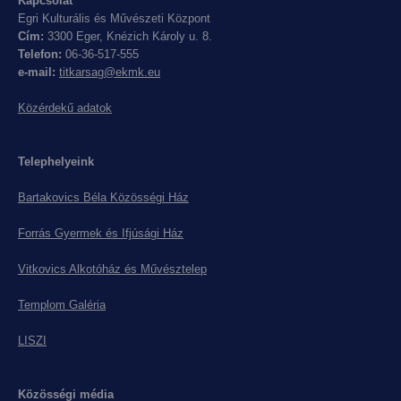
Kapcsolat
Egri Kulturális és Művészeti Központ
Cím:
3300 Eger, Knézich Károly u. 8.
Telefon:
06-36-517-555
e-mail:
titkarsag@ekmk.eu
Közérdekű adatok
Telephelyeink
Bartakovics Béla Közösségi Ház
Forrás Gyermek és Ifjúsági Ház
Vitkovics Alkotóház és Művésztelep
Templom Galéria
LISZI
Közösségi média