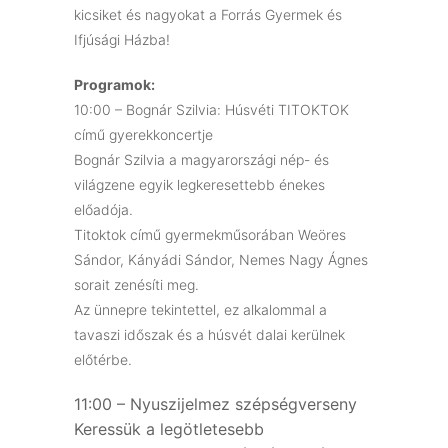
kicsiket és nagyokat a Forrás Gyermek és
Ifjúsági Házba!
Programok:
10:00 – Bognár Szilvia: Húsvéti TITOKTOK
című gyerekkoncertje
Bognár Szilvia a magyarországi nép- és
világzene egyik legkeresettebb énekes
előadója.
Titoktok című gyermekműsorában Weöres
Sándor, Kányádi Sándor, Nemes Nagy Ágnes
sorait zenésíti meg.
Az ünnepre tekintettel, ez alkalommal a
tavaszi időszak és a húsvét dalai kerülnek
előtérbe.
11:00 – Nyuszijelmez szépségverseny
Keressük a legötletesebb