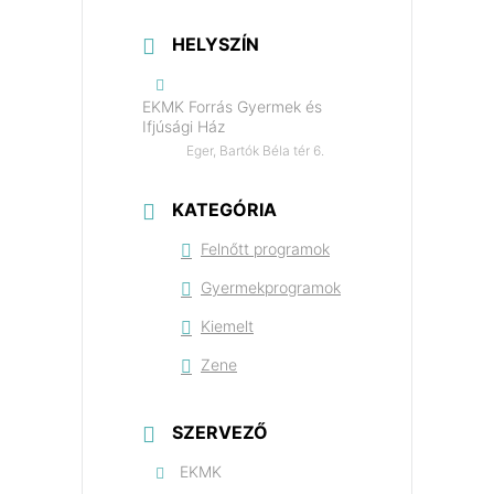
HELYSZÍN
EKMK Forrás Gyermek és
Ifjúsági Ház
Eger, Bartók Béla tér 6.
KATEGÓRIA
Felnőtt programok
Gyermekprogramok
Kiemelt
Zene
SZERVEZŐ
EKMK