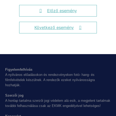
Előző esemény
Következő esemény
Figyelemfelhívás
A nyilvános előadásokon és rendezvényeken fotó- hang- és
filmfelvételek készülnek. A rendezők ezeket nyilvánosságra
hozhatják.
Szerzői jog
A honlap tartalma szerzői jogi védelem alá esik, a megjelent tartalmak
további felhasználása csak az EKMK engedélyével lehetséges!