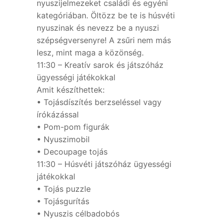
nyuszijelmezeket családi és egyéni
kategóriában. Öltözz be te is húsvéti
nyuszinak és nevezz be a nyuszi
szépségversenyre! A zsűri nem más
lesz, mint maga a közönség.
11:30 – Kreatív sarok és játszóház
ügyességi játékokkal
Amit készíthettek:
• Tojásdíszítés berzseléssel vagy
írókázással
• Pom-pom figurák
• Nyuszimobil
• Decoupage tojás
11:30 – Húsvéti játszóház ügyességi
játékokkal
• Tojás puzzle
• Tojásgurítás
• Nyuszis célbadobós