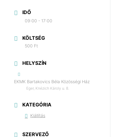
IDŐ
09:00 - 17:00
KÖLTSÉG
500 Ft
HELYSZÍN
EKMK Bartakovics Béla Közösségi Ház
Eger, Knézich Károly u. 8.
KATEGÓRIA
Kiállítás
SZERVEZŐ