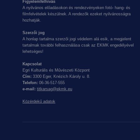
Figyelemfelhívás
A nyilvános előadásokon és rendezvényeken fotó- hang- és
filmfelvételek készülnek. A rendezők ezeket nyilvánosságra
hozhatják.
Szerzői jog
A honlap tartalma szerzői jogi védelem alá esik, a megjelent
tartalmak további felhasználása csak az EKMK engedélyével
lehetséges!
Kapcsolat
Egri Kulturális és Művészeti Központ
Cím:
3300 Eger, Knézich Károly u. 8.
Telefon:
06-36-517-555
e-mail:
titkarsag@ekmk.eu
Közérdekű adatok