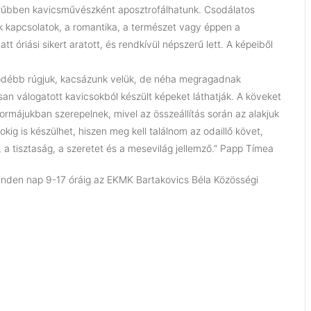
zerűbben kavicsművészként aposztrofálhatunk. Csodálatos
k kapcsolatok, a romantika, a természet vagy éppen a
tt óriási sikert aratott, és rendkívül népszerű lett. A képeiből
, odébb rúgjuk, kacsázunk velük, de néha megragadnak
an válogatott kavicsokból készült képeket láthatják. A köveket
rmájukban szerepelnek, mivel az összeállítás során az alakjuk
ig is készülhet, hiszen meg kell találnom az odaillő követ,
 a tisztaság, a szeretet és a mesevilág jellemző.” Papp Tímea
l minden nap 9-17 óráig az EKMK Bartakovics Béla Közösségi