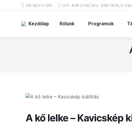
(06 36) 517-555
H-P.: 8:00-21:00, Szo.: 8:00-18:00, V: Zár
Kezdőlap
Rólunk
Programok
T
A kő lelke – Kavicskép ki