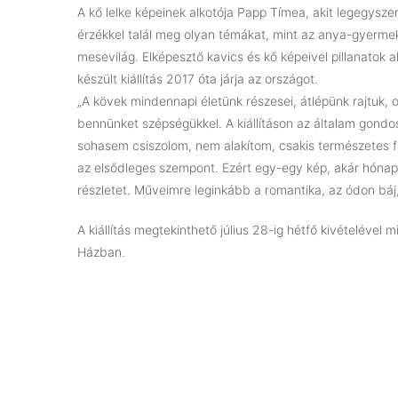
A kő lelke képeinek alkotója Papp Tímea, akit legegys
érzékkel talál meg olyan témákat, mint az anya-gyerme
mesevilág. Elképesztő kavics és kő képeivel pillanatok ala
készült kiállítás 2017 óta járja az országot.
„A kövek mindennapi életünk részesei, átlépünk rajtuk
bennünket szépségükkel. A kiállításon az általam gondos
sohasem csiszolom, nem alakítom, csakis természetes fo
az elsődleges szempont. Ezért egy-egy kép, akár hónapok
részletet. Műveimre leginkább a romantika, az ódon báj,
A kiállítás megtekinthető július 28-ig hétfő kivételéve
Házban.