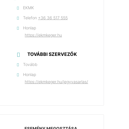
EKMK
Telefon
+36 36 517 555
Honlap
https://ekmkeger.hu
TOVÁBBI SZERVEZŐK
Tovább
Honlap
https://ekmkeger.hu/jegyvasarlas/
ESEMÉNY MEGOSZTÁSA