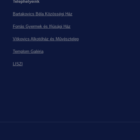
Telephelyeink
Bartakovics Béla Közösségi Ház
Forrás Gyermek és Ifjúsági Ház
Vitkovics Alkotóház és Művésztelep
Templom Galéria
LISZI