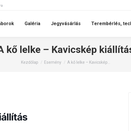
va
áborok
Galéria
Jegyvásárlás
Terembérlés, tec
A kő lelke – Kavicskép kiállítá
You are here:
Kezdőlap
Esemény
A kő lelke – Kavicskép…
állítás