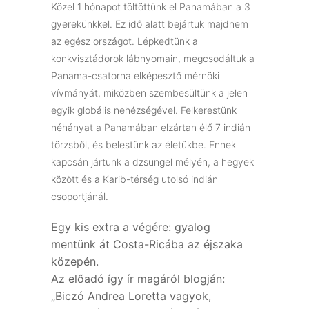
Közel 1 hónapot töltöttünk el Panamában a 3
gyerekünkkel. Ez idő alatt bejártuk majdnem
az egész országot. Lépkedtünk a
konkvisztádorok lábnyomain, megcsodáltuk a
Panama-csatorna elképesztő mérnöki
vívmányát, miközben szembesültünk a jelen
egyik globális nehézségével. Felkerestünk
néhányat a Panamában elzártan élő 7 indián
törzsből, és belestünk az életükbe. Ennek
kapcsán jártunk a dzsungel mélyén, a hegyek
között és a Karib-térség utolsó indián
csoportjánál.
Egy kis extra a végére: gyalog
mentünk át Costa-Ricába az éjszaka
közepén.
Az előadó így ír magáról blogján:
„Biczó Andrea Loretta vagyok,