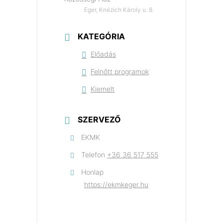
Eger, Knézich Károly u. 8.
KATEGÓRIA
Előadás
Felnőtt programok
Kiemelt
SZERVEZŐ
EKMK
Telefon
+36 36 517 555
Honlap
https://ekmkeger.hu