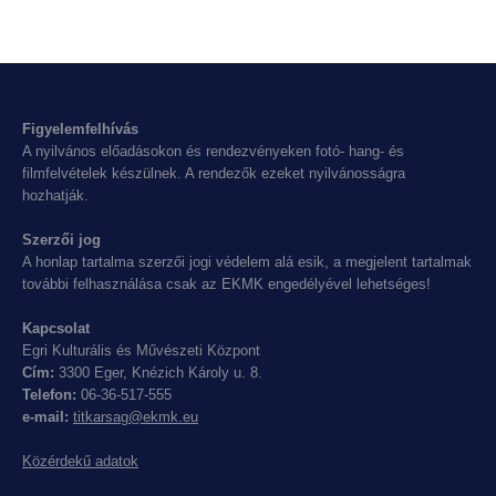
Figyelemfelhívás
A nyilvános előadásokon és rendezvényeken fotó- hang- és
filmfelvételek készülnek. A rendezők ezeket nyilvánosságra
hozhatják.
Szerzői jog
A honlap tartalma szerzői jogi védelem alá esik, a megjelent tartalmak
további felhasználása csak az EKMK engedélyével lehetséges!
Kapcsolat
Egri Kulturális és Művészeti Központ
Cím:
3300 Eger, Knézich Károly u. 8.
Telefon:
06-36-517-555
e-mail:
titkarsag@ekmk.eu
Közérdekű adatok