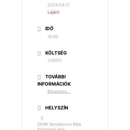
2024.04.17
Lejárt!
IDŐ
19:00
KÖLTSÉG
1.000Ft
TOVÁBBI
INFORMÁCIÓK
Bővebben...
HELYSZÍN
EKMK Bartakovics Béla
Közösségi Ház