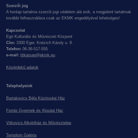
Szerzői jog
A honlap tartalma szerzői jogi védelem alá esik, a megjelent tartalmak
további felhasználása csak az EKMK engedélyével lehetséges!
Kapcsolat
Egri Kulturális és Művészeti Központ
Cím:
3300 Eger, Knézich Károly u. 8.
Telefon:
06-36-517-555
e-mail:
titkarsag@ekmk.eu
Közérdekű adatok
Telephelyeink
Bartakovics Béla Közösségi Ház
Forrás Gyermek és Ifjúsági Ház
Vitkovics Alkotóház és Művésztelep
Templom Galéria