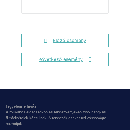
Előző esemény
Következő esemény
Figyelemfelhívás
A nyilvános előadásokon és rendezvényeken fotó- hang- és
filmfelvételek készülnek. A rendezők ezeket nyilvánosságra
hozhatják.