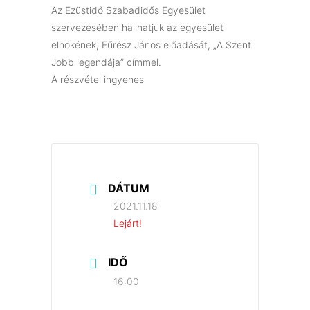
Az Ezüstidő Szabadidős Egyesület
szervezésében hallhatjuk az egyesület
elnökének, Fűrész János előadását, „A Szent
Jobb legendája” címmel.
A részvétel ingyenes
DÁTUM
2021.11.18
Lejárt!
IDŐ
16:00