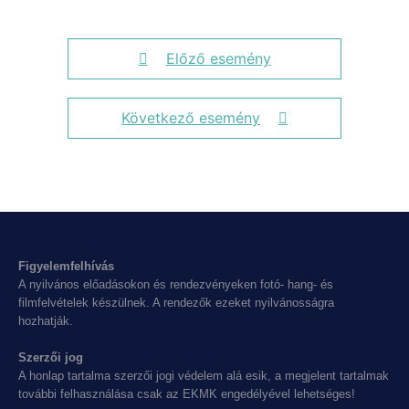
Előző esemény
Következő esemény
Figyelemfelhívás
A nyilvános előadásokon és rendezvényeken fotó- hang- és
filmfelvételek készülnek. A rendezők ezeket nyilvánosságra
hozhatják.
Szerzői jog
A honlap tartalma szerzői jogi védelem alá esik, a megjelent tartalmak
további felhasználása csak az EKMK engedélyével lehetséges!