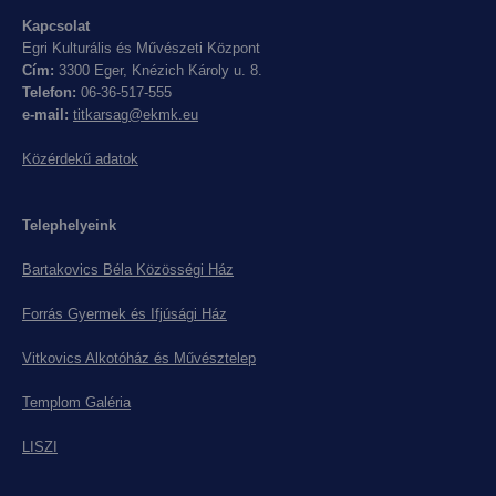
Kapcsolat
Egri Kulturális és Művészeti Központ
Cím:
3300 Eger, Knézich Károly u. 8.
Telefon:
06-36-517-555
e-mail:
titkarsag@ekmk.eu
Közérdekű adatok
Telephelyeink
Bartakovics Béla Közösségi Ház
Forrás Gyermek és Ifjúsági Ház
Vitkovics Alkotóház és Művésztelep
Templom Galéria
LISZI