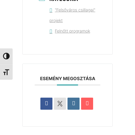
"Felsőváros csillagai"
projekt
Felnőtt programok
Nagy kontraszt váltása
Betűméret váltása
ESEMÉNY MEGOSZTÁSA