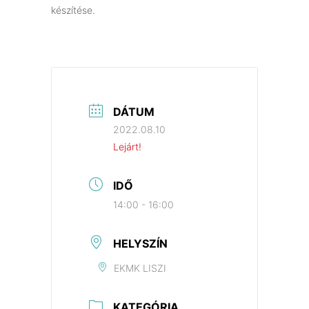
készítése.
DÁTUM
2022.08.10
Lejárt!
IDŐ
14:00 - 16:00
HELYSZÍN
EKMK LISZI
KATEGÓRIA