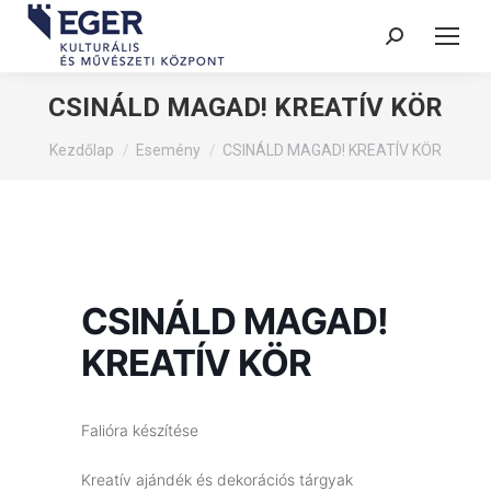
Search:
CSINÁLD MAGAD! KREATÍV KÖR
You are here:
Kezdőlap
Esemény
CSINÁLD MAGAD! KREATÍV KÖR
CSINÁLD MAGAD!
KREATÍV KÖR
Falióra készítése
Kreatív ajándék és dekorációs tárgyak