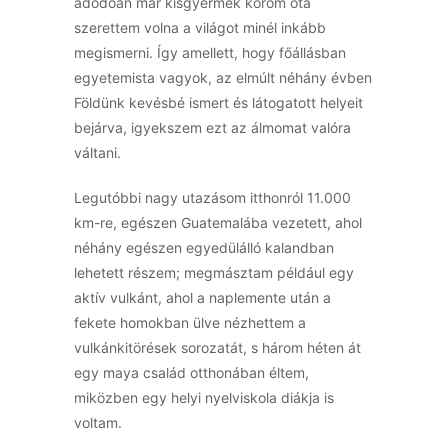
adódóan már kisgyermek korom óta
szerettem volna a világot minél inkább
megismerni. Így amellett, hogy főállásban
egyetemista vagyok, az elmúlt néhány évben
Földünk kevésbé ismert és látogatott helyeit
bejárva, igyekszem ezt az álmomat valóra
váltani.
Legutóbbi nagy utazásom itthonról 11.000
km-re, egészen Guatemalába vezetett, ahol
néhány egészen egyedülálló kalandban
lehetett részem; megmásztam például egy
aktív vulkánt, ahol a naplemente után a
fekete homokban ülve nézhettem a
vulkánkitörések sorozatát, s három héten át
egy maya család otthonában éltem,
miközben egy helyi nyelviskola diákja is
voltam.