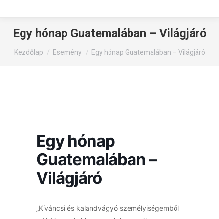
Egy hónap Guatemalában – Világjáró
You are here:
Kezdőlap
Esemény
Egy hónap Guatemalában – Világjáró
Egy hónap
Guatemalában –
Világjáró
„Kíváncsi és kalandvágyó személyiségemből