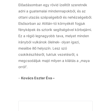
Előadásomban egy rövid ízelítőt szeretnék
adni a guatemalai mindennapokból, és az
ottani utazás szépségeiből és nehézségeiből.
Elsősorban az Atitlán-tó környékét fogjuk
fényképek és sztorik segítségével körbejárni.
Ez a régió legnagyobb tava, melyet minden
irányból vulkánok ölelnek- olyan igazi,
mesébe illő helyszín. Lesz szó
csokikészítésről, tuktuk vezetésről, s
megcsodáljuk majd milyen a kilátás a „maya
orról”.
–
Kovács Eszter Éva –