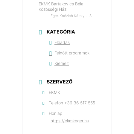
EKMK Bartakovics Béla
Közösségi Ház
Eger, Knézich Károly u. 8.
KATEGÓRIA
Előadás
Felnőtt programok
Kiemelt
SZERVEZŐ
EKMK
Telefon
+36 36 517 555
Honlap
https://ekmkeger.hu