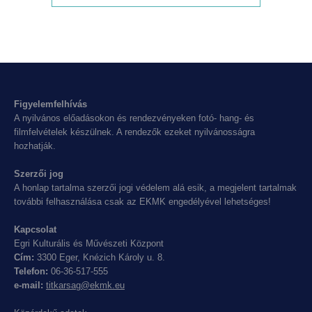
Figyelemfelhívás
A nyilvános előadásokon és rendezvényeken fotó- hang- és
filmfelvételek készülnek. A rendezők ezeket nyilvánosságra
hozhatják.
Szerzői jog
A honlap tartalma szerzői jogi védelem alá esik, a megjelent tartalmak
további felhasználása csak az EKMK engedélyével lehetséges!
Kapcsolat
Egri Kulturális és Művészeti Központ
Cím:
3300 Eger, Knézich Károly u. 8.
Telefon:
06-36-517-555
e-mail:
titkarsag@ekmk.eu