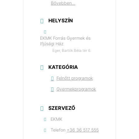
Bővebben...
HELYSZÍN
EKMK Forrás Gyermek és
Ifjúsági Ház
Eger, Bartók Béla tér 6.
KATEGÓRIA
Felnőtt programok
Gyermekprogramok
SZERVEZŐ
EKMK
Telefon
+36 36 517 555