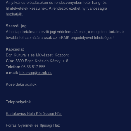
A nyilvános előadásokon és rendezvényeken fotó- hang- és
filmfelvételek készülnek. A rendezők ezeket nyilvánosságra
hozhatják.
Szerzői jog
A honlap tartalma szerzői jogi védelem alá esik, a megjelent tartalmak
további felhasználása csak az EKMK engedélyével lehetséges!
Kapcsolat
Egri Kulturális és Művészeti Központ
Cím:
3300 Eger, Knézich Károly u. 8.
Telefon:
06-36-517-555
e-mail:
titkarsag@ekmk.eu
Közérdekű adatok
Telephelyeink
Bartakovics Béla Közösségi Ház
Forrás Gyermek és Ifjúsági Ház