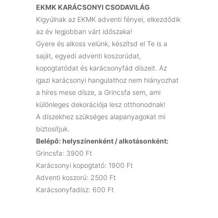
EKMK KARÁCSONYI CSODAVILÁG
Kigyúlnak az EKMK adventi fényei, elkezdődik
az év legjobban várt időszaka!
Gyere és alkoss velünk, készítsd el Te is a
saját, egyedi adventi koszorúdat,
kopogtatódat és karácsonyfád díszeit. Az
igazi karácsonyi hangulathoz nem hiányozhat
a híres mese dísze, a Grincsfa sem, ami
különleges dekorációja lesz otthonodnak!
A díszekhez szükséges alapanyagokat mi
biztosítjuk.
Belépő: helyszínenként / alkotásonként:
Grincsfa: 3900 Ft
Karácsonyi kopogtató: 1900 Ft
Adventi koszorú: 2500 Ft
Karácsonyfadísz: 600 Ft