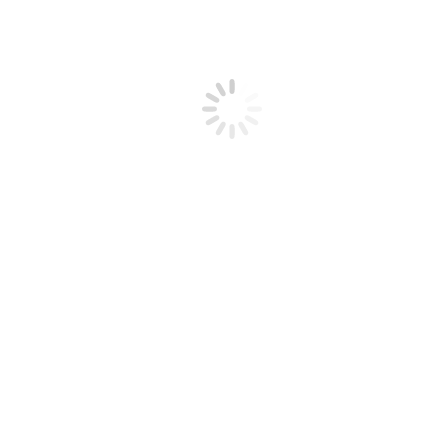
17:00
Helyszín
EKMK Bartakovics Béla Közösségi Ház
Eger, Knézich Károly u. 8.
Kategória
Kiállítás
Kiemelt
Szervező