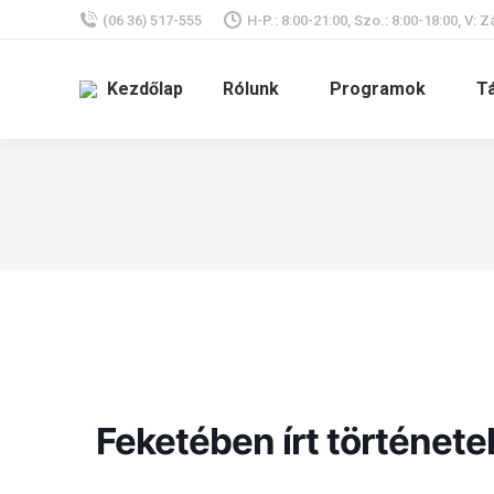
(06 36) 517-555
H-P.: 8:00-21:00, Szo.: 8:00-18:00, V: Z
Kezdőlap
Rólunk
Programok
T
Feketében írt története