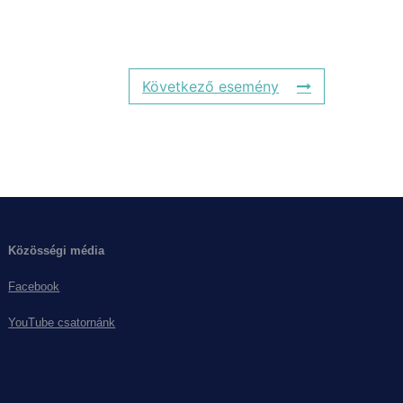
Következő esemény
Közösségi média
Facebook
YouTube csatornánk