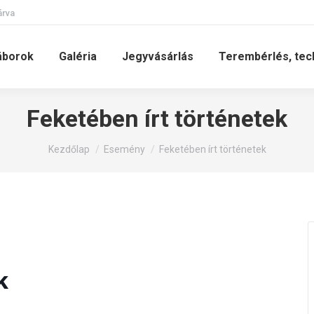
árva
áborok
Galéria
Jegyvásárlás
Terembérlés, tec
Feketében írt történetek
You are here:
Kezdőlap
Esemény
Feketében írt történetek
k