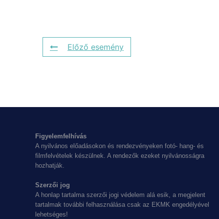
Előző esemény
Figyelemfelhívás
A nyilvános előadásokon és rendezvényeken fotó- hang- és
filmfelvételek készülnek. A rendezők ezeket nyilvánosságra
hozhatják.
Szerzői jog
A honlap tartalma szerzői jogi védelem alá esik, a megjelent
tartalmak további felhasználása csak az EKMK engedélyével
lehetséges!