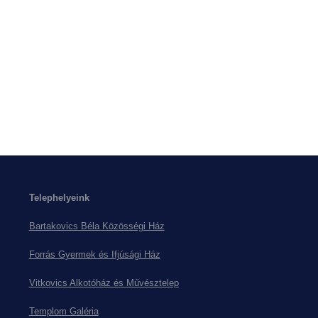
Telephelyeink
Bartakovics Béla Közösségi Ház
Forrás Gyermek és Ifjúsági Ház
Vitkovics Alkotóház és Művésztelep
Templom Galéria