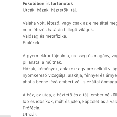
Feketében írt történetek
Utcák, házak, háztetők, táj.
Valaha volt, létező, vagy csak az elme által me
nem létezés határán billegő világok.
Valóság és metafizika.
Emlékek.
A gyermekkor fájdalma, üresség és magány, va
pillanatai a múltnak.
Házak, kémények, ablakok: egy arc nélküli vilá
nyomkereső vizsgálja, alakítja, fénnyel és árnyék
ahol a benne lévő embert véli-s ezáltal önmagát
A ház, az utca, a háztető és a táj- ember nélkül
Idő és idősíkok, múlt és jelen, képzelet és a 
Prófécia.
Utazás.