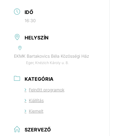
IDŐ
16:30
HELYSZÍN
EKMK Bartakovics Béla Közösségi Ház
Eger, Knézich Károly u. 8.
KATEGÓRIA
Felnőtt programok
Kiállítás
Kiemelt
SZERVEZŐ