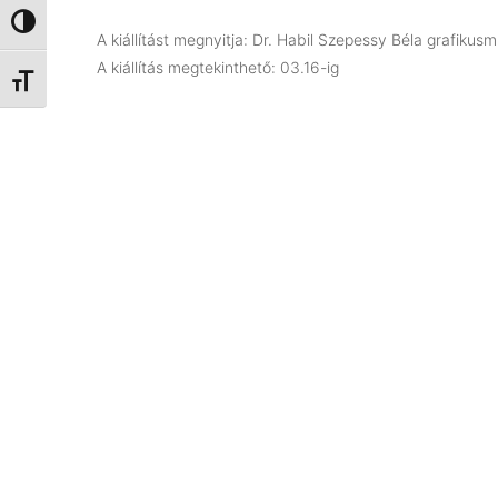
Nagy kontraszt váltása
A kiállítást megnyitja: Dr. Habil Szepessy Béla grafikus
A kiállítás megtekinthető: 03.16-ig
Betűméret váltása