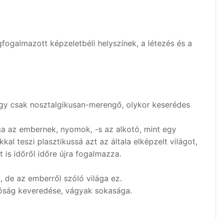
gfogalmazott képzeletbéli helyszínek, a létezés és a
gy csak nosztalgikusan-merengő, olykor keserédes
ga az embernek, nyomok, -s az alkotó, mint egy
kal teszi plasztikussá azt az általa elképzelt világot,
 is időről időre újra fogalmazza.
i, de az emberről szóló világa ez.
valóság keveredése, vágyak sokasága.