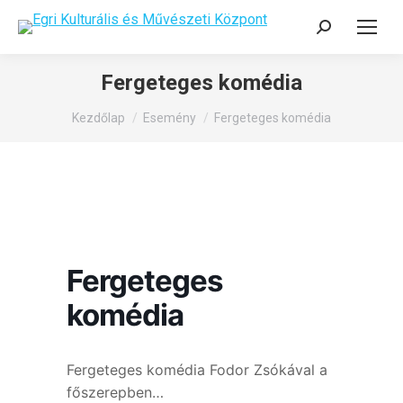
Search:
Fergeteges komédia
You are here:
Kezdőlap
Esemény
Fergeteges komédia
Fergeteges
komédia
Fergeteges komédia Fodor Zsókával a
főszerepben…