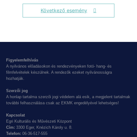
Következő esemény
Figyelemfelhívás
A nyilvános előadásokon és rendezvényeken fotó- hang- és
filmfelvételek készülnek. A rendezők ezeket nyilvánosságra
hozhatják.
Szerzői jog
A honlap tartalma szerzői jogi védelem alá esik, a megjelent tartalmak
további felhasználása csak az EKMK engedélyével lehetséges!
Kapcsolat
Egri Kulturális és Művészeti Központ
Cím:
3300 Eger, Knézich Károly u. 8.
Telefon:
06-36-517-555