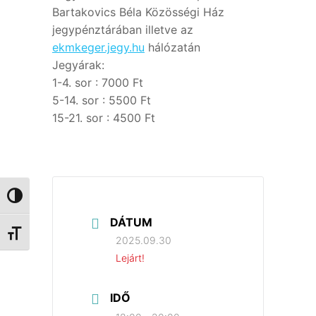
Bartakovics Béla Közösségi Ház
jegypénztárában illetve az
ekmkeger.jegy.hu
hálózatán
Jegyárak:
1-4. sor : 7000 Ft
5-14. sor : 5500 Ft
15-21. sor : 4500 Ft
Nagy kontraszt váltása
DÁTUM
Betűméret váltása
2025.09.30
Lejárt!
IDŐ