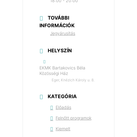
18:00 - 20:00
TOVÁBBI
INFORMÁCIÓK
Jegyárusítás
HELYSZÍN
EKMK Bartakovics Béla
Közösségi Ház
Eger, Knézich Károly u. 8.
KATEGÓRIA
Előadás
Felnőtt programok
Kiemelt