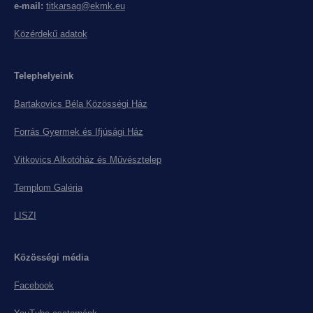
e-mail:
titkarsag@ekmk.eu
Közérdekű adatok
Telephelyeink
Bartakovics Béla Közösségi Ház
Forrás Gyermek és Ifjúsági Ház
Vitkovics Alkotóház és Művésztelep
Templom Galéria
LISZI
Közösségi média
Facebook