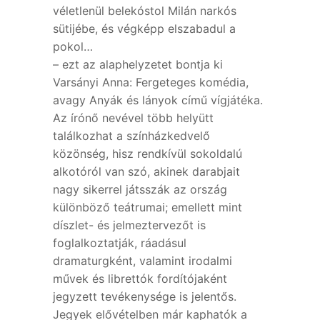
véletlenül belekóstol Milán narkós
sütijébe, és végképp elszabadul a
pokol…
– ezt az alaphelyzetet bontja ki
Varsányi Anna: Fergeteges komédia,
avagy Anyák és lányok című vígjátéka.
Az írónő nevével több helyütt
találkozhat a színházkedvelő
közönség, hisz rendkívül sokoldalú
alkotóról van szó, akinek darabjait
nagy sikerrel játsszák az ország
különböző teátrumai; emellett mint
díszlet- és jelmeztervezőt is
foglalkoztatják, ráadásul
dramaturgként, valamint irodalmi
művek és librettók fordítójaként
jegyzett tevékenysége is jelentős.
Jegyek elővételben már kaphatók a