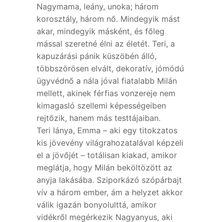
Nagymama, leány, unoka; három
korosztály, három nő. Mindegyik mást
akar, mindegyik másként, és főleg
mással szeretné élni az életét. Teri, a
kapuzárási pánik küszöbén álló,
többszörösen elvált, dekoratív, jómódú
ügyvédnő a nála jóval fiatalabb Milán
mellett, akinek férfias vonzereje nem
kimagasló szellemi képességeiben
rejtőzik, hanem más testtájaiban.
Teri lánya, Emma – aki egy titokzatos
kis jövevény világrahozatalával képzeli
el a jövőjét – totálisan kiakad, amikor
meglátja, hogy Milán beköltözött az
anyja lakásába. Sziporkázó szópárbajt
vív a három ember, ám a helyzet akkor
válik igazán bonyolulttá, amikor
vidékről megérkezik Nagyanyus, aki