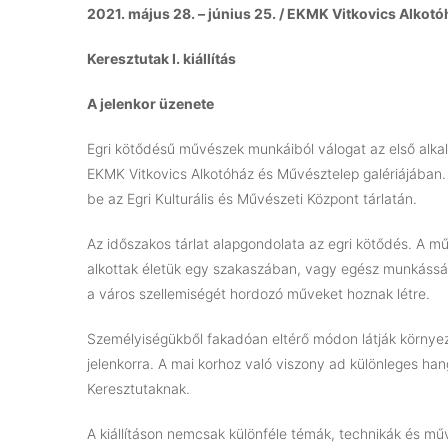
2021. május 28. – június 25. / EKMK Vitkovics Alkot
Keresztutak I. kiállítás
A jelenkor üzenete
Egri kötődésű művészek munkáiból válogat az első alka
EKMK Vitkovics Alkotóház és Művésztelep galériájában.
be az Egri Kulturális és Művészeti Központ tárlatán.
Az időszakos tárlat alapgondolata az egri kötődés. A 
alkottak életük egy szakaszában, vagy egész munkásságu
a város szellemiségét hordozó műveket hoznak létre.
Személyiségükből fakadóan eltérő módon látják környez
jelenkorra. A mai korhoz való viszony ad különleges han
Keresztutaknak.
A kiállításon nemcsak különféle témák, technikák és műv