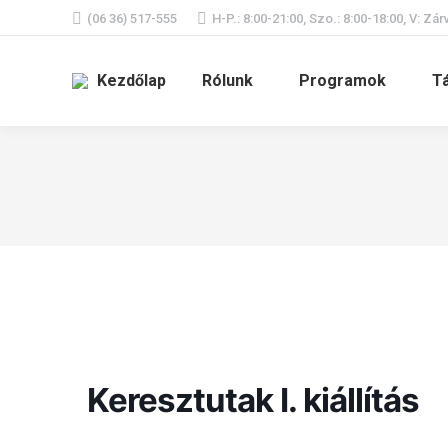
(06 36) 517-555
H-P.: 8:00-21:00, Szo.: 8:00-18:00, V: Zár
Kezdőlap
Rólunk
Programok
T
Keresztutak I. kiállítás