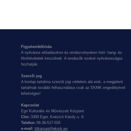
Figyelemfelhívás
A nyilvános előadásokon és rendezvényeken fotó- hang- és
filmfelvételek készülnek. A rendezők ezeket nyilvánosságra
hozhatják.
Szerzői jog
A honlap tartalma szerzői jogi védelem alá esik, a megjelent
tartalmak további felhasználása csak az EKMK engedélyével
lehetséges!
Kapcsolat
Egri Kulturális és Művészeti Központ
Cím:
3300 Eger, Knézich Károly u. 8.
Telefon:
06-36-517-555
e-mail:
titkarsag@ekmk.eu