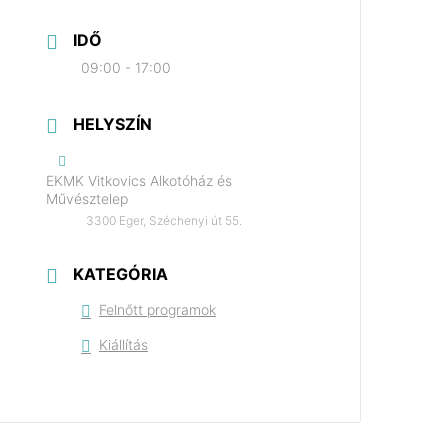
IDŐ
09:00 - 17:00
HELYSZÍN
EKMK Vitkovics Alkotóház és
Művésztelep
3300 Eger, Széchenyi út 55.
KATEGÓRIA
Felnőtt programok
Kiállítás