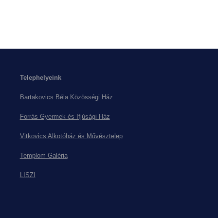
Telephelyeink
Bartakovics Béla Közösségi Ház
Forrás Gyermek és Ifjúsági Ház
Vitkovics Alkotóház és Művésztelep
Templom Galéria
LISZI