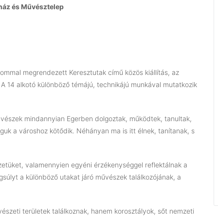
óház és Művésztelep
lommal megrendezett Keresztutak című közös kiállítás, az
 A 14 alkotó különböző témájú, technikájú munkával mutatkozik
művészek mindannyian Egerben dolgoztak, működtek, tanultak,
k a városhoz kötődik. Néhányan ma is itt élnek, tanítanak, s
etüket, valamennyien egyéni érzékenységgel reflektálnak a
gsúlyt a különböző utakat járó művészek találkozójának, a
észeti területek találkoznak, hanem korosztályok, sőt nemzeti