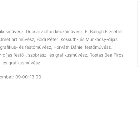
fikusművész, Ducsai Zoltán képzőművész, F. Balogh Erzsébet
street art művész, Földi Péter Kossuth- és Munkácsy-díjas
 grafikus- és festőművész, Horváth Dániel festőművész,
íjas festő-, szobrász- és grafikusművész, Rostás Bea Piros
- és grafikusművész
szombat: 09:00-13:00