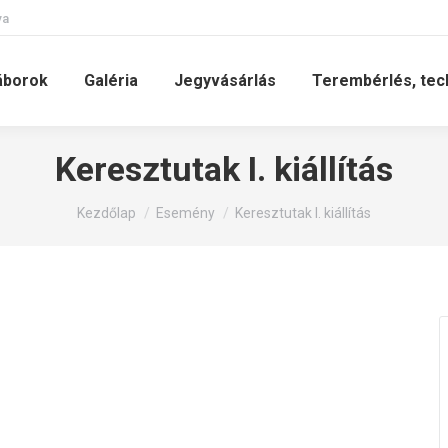
va
áborok
Galéria
Jegyvásárlás
Terembérlés, tec
Keresztutak I. kiállítás
You are here:
Kezdőlap
Esemény
Keresztutak I. kiállítás