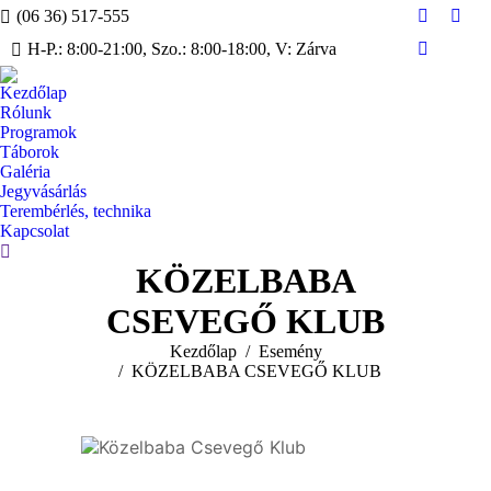
(06 36) 517-555
Facebook
Inst
H-P.: 8:00-21:00, Szo.: 8:00-18:00, V: Zárva
page
page
YouTube
opens
open
page
Kezdőlap
in
in
opens
Rólunk
new
new
in
Programok
window
win
Táborok
new
Galéria
window
Jegyvásárlás
Terembérlés, technika
Kapcsolat
Search:
KÖZELBABA
CSEVEGŐ KLUB
You are here:
Kezdőlap
Esemény
KÖZELBABA CSEVEGŐ KLUB