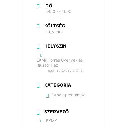
IDŐ
09:00 - 11:00
KÖLTSÉG
Ingyenes
HELYSZÍN
EKMK Forrás Gyermek és
Ifjúsági Ház
Eger, Bartók Béla tér 6.
KATEGÓRIA
Felnőtt programok
SZERVEZŐ
EKMK