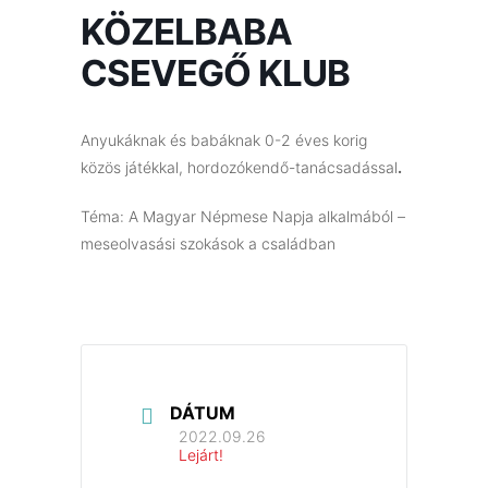
KÖZELBABA
CSEVEGŐ KLUB
Anyukáknak és babáknak 0-2 éves korig
közös játékkal, hordozókendő-tanácsadással
.
Téma: A Magyar Népmese Napja alkalmából –
meseolvasási szokások a családban
DÁTUM
2022.09.26
Lejárt!