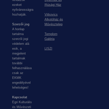
ezeket
Ifjúsági Ház
nyilvánosságra
hozhatják.
Vitkovics
Alkotóház és
Szerzői jog
Művésztelep
A honlap
tartalma
Templom
szerzői jogi
Galéria
védelem alá
esik, a
LISZI
megjelent
tartalmak
további
felhasználása
csak az
EKMK
engedélyével
lehetséges!
Kapcsolat
Egri Kulturális
és Művészeti