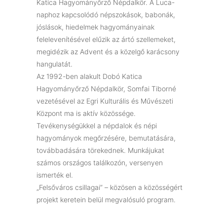
Katica Hagyományőrző Népdalkör. A Luca-
naphoz kapcsolódó népszokások, babonák,
jóslások, hiedelmek hagyományainak
felelevenítésével elűzik az ártó szellemeket,
megidézik az Advent és a közelgő karácsony
hangulatát.
Az 1992-ben alakult Dobó Katica
Hagyományőrző Népdalkör, Somfai Tiborné
vezetésével az Egri Kulturális és Művészeti
Központ ma is aktív közössége.
Tevékenységükkel a népdalok és népi
hagyományok megőrzésére, bemutatására,
továbbadására törekednek. Munkájukat
számos országos találkozón, versenyen
ismerték el.
„Felsőváros csillagai” – közösen a közösségért
projekt keretein belül megvalósuló program.