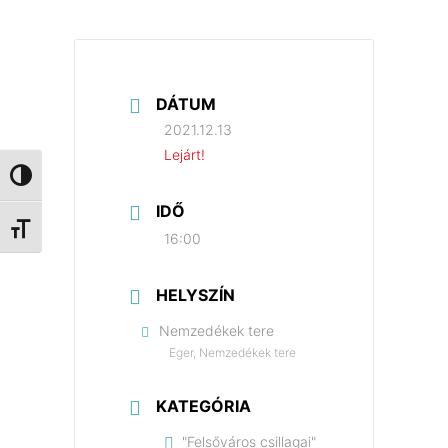
DÁTUM
2021.12.13
Lejárt!
Nagy kontraszt váltása
IDŐ
Betűméret váltása
16:00
HELYSZÍN
Nemzedékek tere
Eger, Nemzedékek tere
KATEGÓRIA
"Felsőváros csillagai"