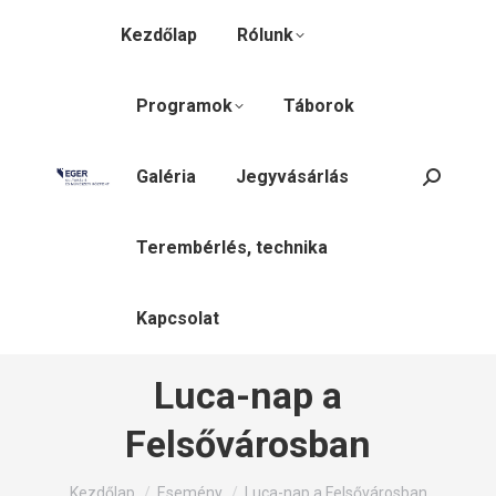
Kezdőlap
Rólunk
Programok
Táborok
Galéria
Jegyvásárlás
Search:
Terembérlés, technika
Kapcsolat
Luca-nap a
Felsővárosban
You are here:
Kezdőlap
Esemény
Luca-nap a Felsővárosban