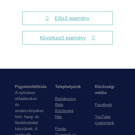
Előző esemény
Következő esemény
Figyelemfelhívás
Telephelyeink
Közösségi
A nyilvános
média
előadásokon
Bartakovics
és
Béla
Facebook
rendezvényeken
Közösségi
fotó- hang- és
Ház
YouTube
filmfelvételek
csatornánk
készülnek. A
Forrás
rendezők
Gyermek és