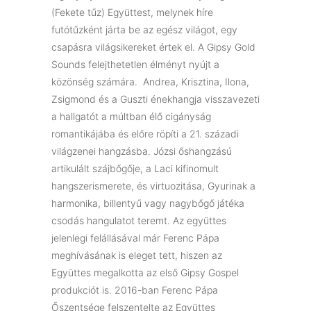
(Fekete tűz) Együttest, melynek híre
futótűzként járta be az egész világot, egy
csapásra világsikereket értek el. A Gipsy Gold
Sounds felejthetetlen élményt nyújt a
közönség számára. Andrea, Krisztina, Ilona,
Zsigmond és a Guszti énekhangja visszavezeti
a hallgatót a múltban élő cigányság
romantikájába és előre röpíti a 21. századi
világzenei hangzásba. Józsi őshangzású
artikulált szájbőgője, a Laci kifinomult
hangszerismerete, és virtuozitása, Gyurinak a
harmonika, billentyű vagy nagybőgő játéka
csodás hangulatot teremt. Az együttes
jelenlegi felállásával már Ferenc Pápa
meghívásának is eleget tett, hiszen az
Együttes megalkotta az első Gipsy Gospel
produkciót is. 2016-ban Ferenc Pápa
Őszentsége felszentelte az Együttes