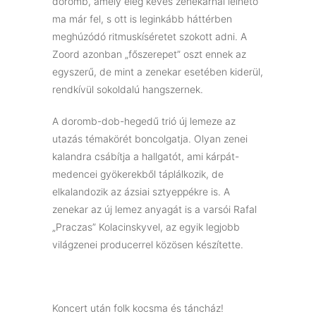
doromb, amely elég kevés zenekarnál lelhető
ma már fel, s ott is leginkább háttérben
meghúzódó ritmuskíséretet szokott adni. A
Zoord azonban „főszerepet” oszt ennek az
egyszerű, de mint a zenekar esetében kiderül,
rendkívül sokoldalú hangszernek.
A doromb-dob-hegedű trió új lemeze az
utazás témakörét boncolgatja. Olyan zenei
kalandra csábítja a hallgatót, ami kárpát-
medencei gyökerekből táplálkozik, de
elkalandozik az ázsiai sztyeppékre is. A
zenekar az új lemez anyagát is a varsói Rafal
„Praczas” Kolacinskyvel, az egyik legjobb
világzenei producerrel közösen készítette.
Koncert után folk kocsma és táncház!