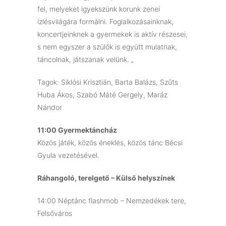
fel, melyeket igyekszünk korunk zenei
ízlésvilágára formálni. Foglalkozásainknak,
koncertjeinknek a gyermekek is aktív részesei,
s nem egyszer a szülők is együtt mulatnak,
táncolnak, játszanak velünk. „
Tagok: Siklósi Krisztián, Barta Balázs, Szűts
Huba Ákos, Szabó Máté Gergely, Maráz
Nándor
11:00 Gyermektáncház
Közös játék, közös éneklés, közös tánc Bécsi
Gyula vezetésével.
Ráhangoló, terelgető – Külső helyszínek
14:00 Néptánc flashmob – Nemzedékek tere,
Felsőváros