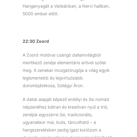
Hanganyagát a Vatikánban, a Nervi hallban,
5000 ember előtt.
22:30 Zoord
A Zoord moldvai csángó dallamvilágból
merítkező zenéje elementáris erővel szólal
meg. A zenekar mozgatórugója a világ egyik
legismertebb és legvirtuózabb
dorombjátékosa, Szilágyi Áron.
A dalok alapját képező erdélyi és ősi nomád
népzenéhez bátran és kreatívan nyúl a trió,
zenéjük egyszerre ősi, tradicionális,
ugyanakkor mai, bulis, táncolható – a
hangszerelésben pedig igazi kuriózum a