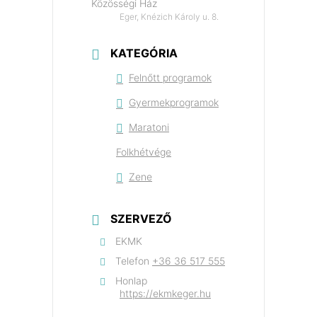
Közösségi Ház
Eger, Knézich Károly u. 8.
KATEGÓRIA
Felnőtt programok
Gyermekprogramok
Maratoni
Folkhétvége
Zene
SZERVEZŐ
EKMK
Telefon
+36 36 517 555
Honlap
https://ekmkeger.hu