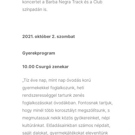
koncertet a Barba Negra Track és a Club
színpadán is.
2021. október 2. szombat
Gyerekprogram
10.00 Csurgó zenekar
„Tíz éve nap, mint nap óvodás korú
gyermekekkel foglalkozunk, heti
rendszerességgel tartunk zenés
foglalkozásokat óvodákban. Fontosnak tartjuk,
hogy minél több korosztályt megszólítsunk, s
megmutassuk nekik közös gyökereinket, népi
kultúránkat. Előadásainkban számos népdalt,
saját dalokat, gyermekjátékokat elevenítünk