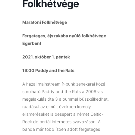
Folkhétvége
Maratoni Folkhétvége
Fergeteges, éjszakába nyúló folkhétvége
Egerben!
2021. október 1. péntek
19:00 Paddy and the Rats
A hazai mainstream ír-punk zenekarai közé
sorolható Paddy and the Rats a 2008-as
megalakulás óta 3 albummal büszkélkedhet,
ráadásul az elmúlt években komoly
elismeréseket is besepert a német Celtic-
Rock.de portál internetes szavazásán. A
banda már több ízben adott fergeteges