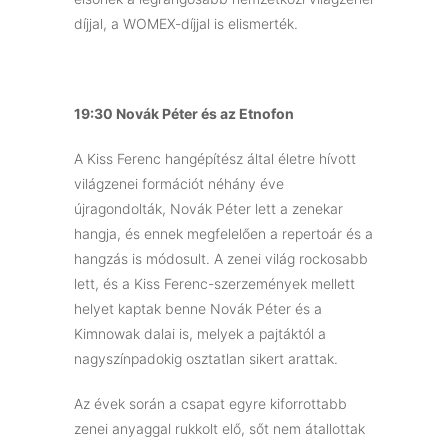
díjjal, a WOMEX-díjjal is elismerték.
19:30 Novák Péter és az Etnofon
A Kiss Ferenc hangépítész által életre hívott
világzenei formációt néhány éve
újragondolták, Novák Péter lett a zenekar
hangja, és ennek megfelelően a repertoár és a
hangzás is módosult. A zenei világ rockosabb
lett, és a Kiss Ferenc-szerzemények mellett
helyet kaptak benne Novák Péter és a
Kimnowak dalai is, melyek a pajtáktól a
nagyszínpadokig osztatlan sikert arattak.
Az évek során a csapat egyre kiforrottabb
zenei anyaggal rukkolt elő, sőt nem átallottak