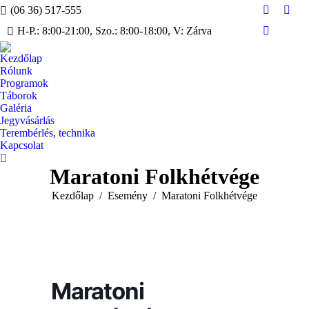
(06 36) 517-555
Facebook
Inst
H-P.: 8:00-21:00, Szo.: 8:00-18:00, V: Zárva
page
page
YouTube
opens
open
page
Kezdőlap
in
in
opens
Rólunk
new
new
in
Programok
window
win
Táborok
new
Galéria
window
Jegyvásárlás
Terembérlés, technika
Kapcsolat
Search:
Maratoni Folkhétvége
You are here:
Kezdőlap
Esemény
Maratoni Folkhétvége
Maratoni