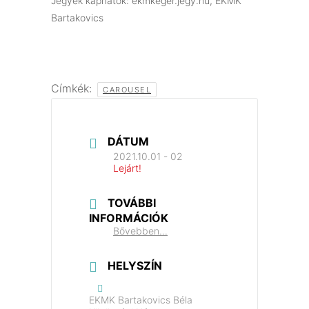
Jegyek kaphatók: ekmkeger.jegy.hu, EKMK
Bartakovics
Címkék:
CAROUSEL
DÁTUM
2021.10.01 - 02
Lejárt!
TOVÁBBI
INFORMÁCIÓK
Bővebben...
HELYSZÍN
EKMK Bartakovics Béla