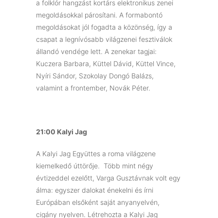
a folklór hangzást kortárs elektronikus zenei
megoldásokkal párosítani. A formabontó
megoldásokat jól fogadta a közönség, így a
csapat a legnívósabb világzenei fesztiválok
állandó vendége lett. A zenekar tagjai:
Kuczera Barbara, Küttel Dávid, Küttel Vince,
Nyíri Sándor, Szokolay Dongó Balázs,
valamint a frontember, Novák Péter.
21:00 Kalyi Jag
A Kalyi Jag Együttes a roma világzene
kiemelkedő úttörője. Több mint négy
évtizeddel ezelőtt, Varga Gusztávnak volt egy
álma: egyszer dalokat énekelni és írni
Európában elsőként saját anyanyelvén,
cigány nyelven. Létrehozta a Kalyi Jag