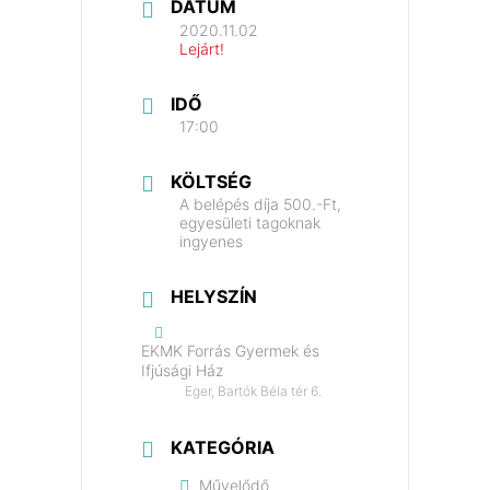
DÁTUM
2020.11.02
Lejárt!
IDŐ
17:00
KÖLTSÉG
A belépés díja 500.-Ft,
egyesületi tagoknak
ingyenes
HELYSZÍN
EKMK Forrás Gyermek és
Ifjúsági Ház
Eger, Bartók Béla tér 6.
KATEGÓRIA
Művelődő