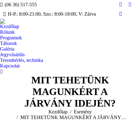
(06 36) 517-555
Facebook
Inst
H-P.: 8:00-21:00, Szo.: 8:00-18:00, V: Zárva
page
page
YouTube
opens
open
page
Kezdőlap
in
in
opens
Rólunk
new
new
in
Programok
window
win
Táborok
new
Galéria
window
Jegyvásárlás
Terembérlés, technika
Kapcsolat
Search:
MIT TEHETÜNK
MAGUNKÉRT A
JÁRVÁNY IDEJÉN?
You are here:
Kezdőlap
Esemény
MIT TEHETÜNK MAGUNKÉRT A JÁRVÁNY…