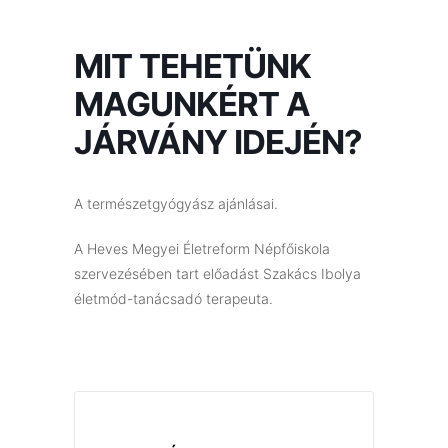
MIT TEHETÜNK
MAGUNKÉRT A
JÁRVÁNY IDEJÉN?
A természetgyógyász ajánlásai.
A Heves Megyei Életreform Népfőiskola
szervezésében tart előadást Szakács Ibolya
életmód-tanácsadó terapeuta.