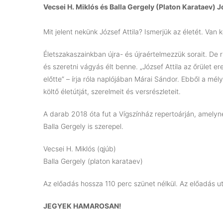
Vecsei H. Miklós és Balla Gergely (Platon Karataev) Jó
Mit jelent nekünk József Attila? Ismerjük az életét. Van
Életszakaszainkban újra- és újraértelmezzük sorait. De 
és szeretni vágyás élt benne. „József Attila az őrület 
előtte” – írja róla naplójában Márai Sándor. Ebből a mél
költő életútját, szerelmeit és versrészleteit.
A darab 2018 óta fut a Vígszínház repertoárján, amelyn
Balla Gergely is szerepel.
Vecsei H. Miklós (qjúb)
Balla Gergely (platon karataev)
Az előadás hossza 110 perc szünet nélkül. Az előadás u
JEGYEK HAMAROSAN!