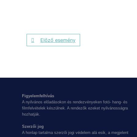
Előző esemény
Figyelemfelhívás
A nyilvános előadásokon és rendezvényeken fotó- hang- és
filmfelvételek készülnek. A rendezők ezeket nyilvánosságra
hozhatják.
Szerzői jog
A honlap tartalma szerzői jogi védelem alá esik, a megjelent