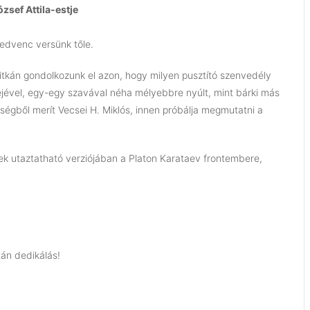
zsef Attila-estje
 kedvenc versünk tőle.
ritkán gondolkozunk el azon, hogy milyen pusztító szenvedély
erejével, egy-egy szavával néha mélyebbre nyúlt, mint bárki más
ységből merít Vecsei H. Miklós, innen próbálja megmutatni a
ek utaztatható verziójában a Platon Karataev frontembere,
tán dedikálás!