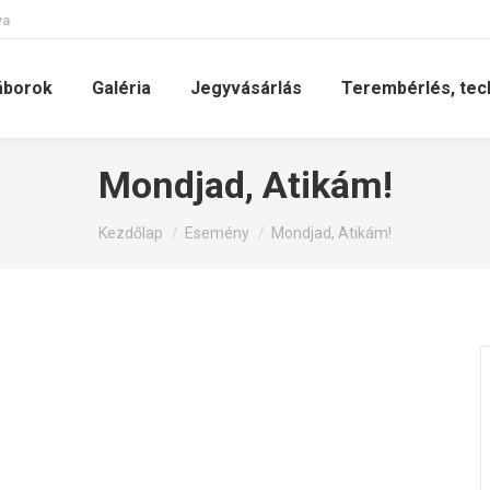
va
áborok
Galéria
Jegyvásárlás
Terembérlés, tec
Mondjad, Atikám!
You are here:
Kezdőlap
Esemény
Mondjad, Atikám!