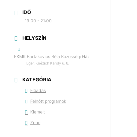
IDŐ
19:00 - 21:00
HELYSZÍN
EKMK Bartakovics Béla Közösségi Ház
Eger, Knézich Károly u. 8.
KATEGÓRIA
Előadás
Felnőtt programok
Kiemelt
Zene