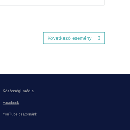
Következő esemény
Közösségi média
Facebook
YouTube csatornánk