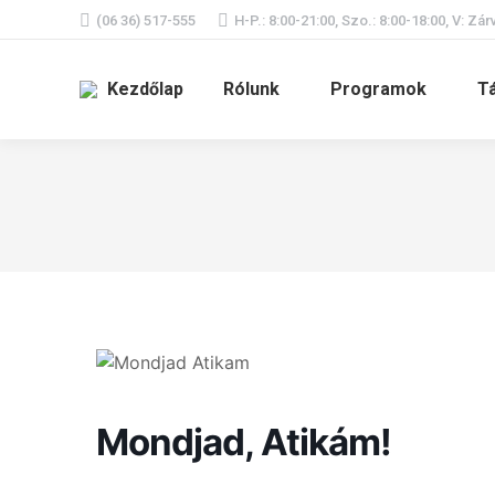
(06 36) 517-555
H-P.: 8:00-21:00, Szo.: 8:00-18:00, V: Zár
Kezdőlap
Rólunk
Programok
T
Mondjad, Atikám!