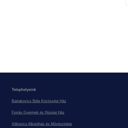
Telephelyeink
Bartakovics Béla Közösségi Ház
Forrás Gyermek és Ifjúsági Ház
Vitkovics Alkotóház és Művésztelep