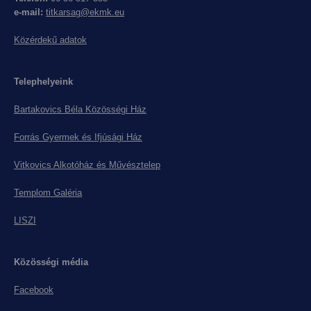
e-mail:
titkarsag@ekmk.eu
Közérdekű adatok
Telephelyeink
Bartakovics Béla Közösségi Ház
Forrás Gyermek és Ifjúsági Ház
Vitkovics Alkotóház és Művésztelep
Templom Galéria
LISZI
Közösségi média
Facebook