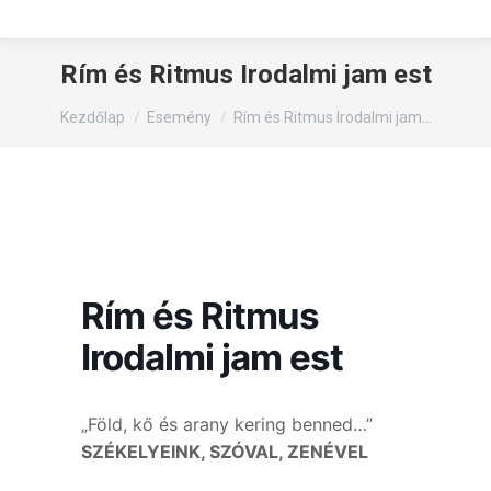
Rím és Ritmus Irodalmi jam est
You are here:
Kezdőlap
Esemény
Rím és Ritmus Irodalmi jam…
Rím és Ritmus
Irodalmi jam est
„Föld, kő és arany kering benned…”
SZÉKELYEINK, SZÓVAL, ZENÉVEL