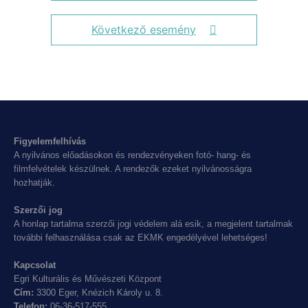
Következő esemény
Figyelemfelhívás
A nyilvános előadásokon és rendezvényeken fotó- hang- és
filmfelvételek készülnek. A rendezők ezeket nyilvánosságra
hozhatják.
Szerzői jog
A honlap tartalma szerzői jogi védelem alá esik, a megjelent tartalmak
további felhasználása csak az EKMK engedélyével lehetséges!
Kapcsolat
Egri Kulturális és Művészeti Központ
Cím:
3300 Eger, Knézich Károly u. 8.
Telefon:
06-36-517-555