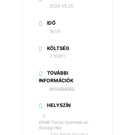
2026.09.25
IDŐ
18:00
KÖLTSÉG
2.500Ft
TOVÁBBI
INFORMÁCIÓK
jegyvásárlás:
HELYSZÍN
EKMK Forrás Gyermek és
Ifjúsági Ház
Eger, Bartók Béla tér 6.