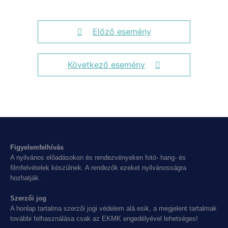
Előző esemény
Következő esemény
Figyelemfelhívás
A nyilvános előadásokon és rendezvényeken fotó- hang- és
filmfelvételek készülnek. A rendezők ezeket nyilvánosságra
hozhatják.
Szerzői jog
A honlap tartalma szerzői jogi védelem alá esik, a megjelent tartalmak
további felhasználása csak az EKMK engedélyével lehetséges!