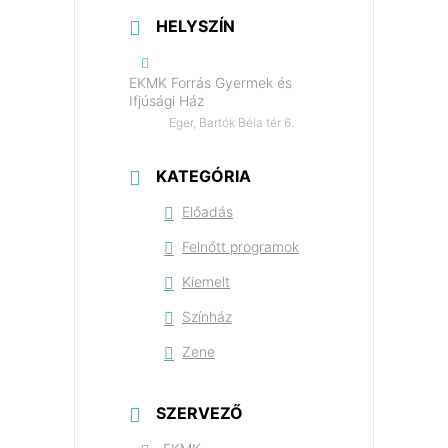
HELYSZÍN
EKMK Forrás Gyermek és
Ifjúsági Ház
Eger, Bartók Béla tér 6.
KATEGÓRIA
Előadás
Felnőtt programok
Kiemelt
Színház
Zene
SZERVEZŐ