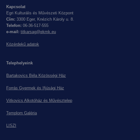
Kapcsolat
Egri Kulturális és Művészeti Központ
Cím:
3300 Eger, Knézich Károly u. 8.
Telefon:
06-36-517-555
e-mail:
titkarsag@ekmk.eu
Közérdekű adatok
Telephelyeink
Bartakovics Béla Közösségi Ház
Forrás Gyermek és Ifjúsági Ház
Vitkovics Alkotóház és Művésztelep
Templom Galéria
LISZI