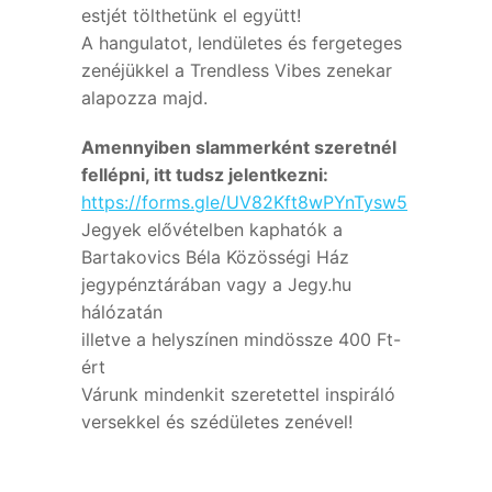
estjét tölthetünk el együtt!
A hangulatot, lendületes és fergeteges
zenéjükkel a Trendless Vibes zenekar
alapozza majd.
Amennyiben slammerként szeretnél
fellépni, itt tudsz jelentkezni:
https://forms.gle/UV82Kft8wPYnTysw5
Jegyek elővételben kaphatók a
Bartakovics Béla Közösségi Ház
jegypénztárában vagy a Jegy.hu
hálózatán
illetve a helyszínen mindössze 400 Ft-
ért
Várunk mindenkit szeretettel inspiráló
versekkel és szédületes zenével!