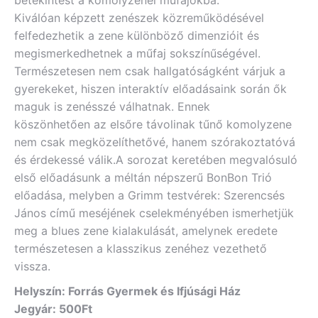
betekintést a komolyzenei műfajokba.
Kiválóan képzett zenészek közreműködésével
felfedezhetik a zene különböző dimenzióit és
megismerkedhetnek a műfaj sokszínűségével.
Természetesen nem csak hallgatóságként várjuk a
gyerekeket, hiszen interaktív előadásaink során ők
maguk is zenésszé válhatnak. Ennek
köszönhetően az elsőre távolinak tűnő komolyzene
nem csak megközelíthetővé, hanem szórakoztatóvá
és érdekessé válik.A sorozat keretében megvalósuló
első előadásunk a méltán népszerű BonBon Trió
előadása, melyben a Grimm testvérek: Szerencsés
János című meséjének cselekményében ismerhetjük
meg a blues zene kialakulását, amelynek eredete
természetesen a klasszikus zenéhez vezethető
vissza.
Helyszín: Forrás Gyermek és Ifjúsági Ház
Jegyár: 500Ft