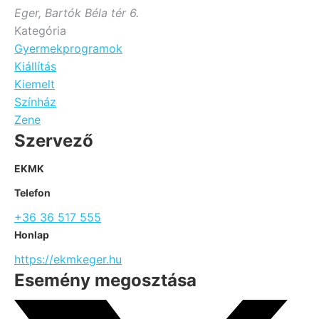
Eger, Bartók Béla tér 6.
Kategória
Gyermekprogramok
Kiállítás
Kiemelt
Színház
Zene
Szervező
EKMK
Telefon
+36 36 517 555
Honlap
https://ekmkeger.hu
Esemény megosztása