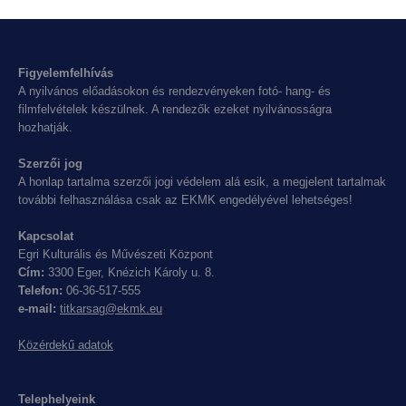
Figyelemfelhívás
A nyilvános előadásokon és rendezvényeken fotó- hang- és
filmfelvételek készülnek. A rendezők ezeket nyilvánosságra
hozhatják.
Szerzői jog
A honlap tartalma szerzői jogi védelem alá esik, a megjelent tartalmak
további felhasználása csak az EKMK engedélyével lehetséges!
Kapcsolat
Egri Kulturális és Művészeti Központ
Cím:
3300 Eger, Knézich Károly u. 8.
Telefon:
06-36-517-555
e-mail:
titkarsag@ekmk.eu
Közérdekű adatok
Telephelyeink