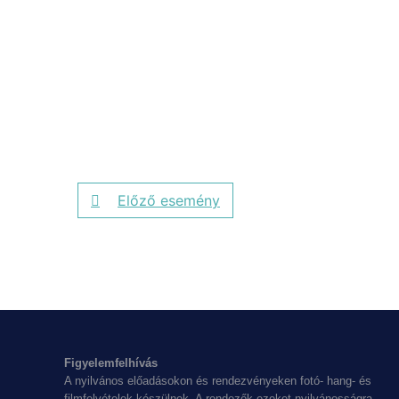
Előző esemény
Figyelemfelhívás
A nyilvános előadásokon és rendezvényeken fotó- hang- és
filmfelvételek készülnek. A rendezők ezeket nyilvánosságra