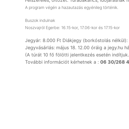
Felszerelés, öltözet: Túrabakancs, időjárásnak 
A program végén a hazautazás egyénileg történik.
Buszok indulnak
Noszvajról Egerbe: 16.15-kor, 17.06-kor és 17.15-kor
Jegyár: 8.000 Ft Diákjegy (borkóstolás nélkül): 
Jegyvásárlás: május 18. 12.00 óráig a jegy.hu h
(A túrát 10 fő fölötti jelentkezés esetén indítjuk.
További információt kérhetnek a :
06 30/268 