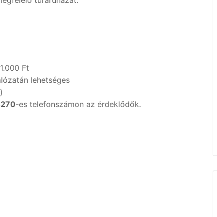
megfelelő túraruházat.
1.000 Ft
álózatán lehetséges
)
4270
-es telefonszámon az érdeklődők.