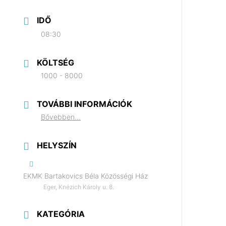
IDŐ
08:30
KÖLTSÉG
1000 - 8000
TOVÁBBI INFORMÁCIÓK
Bővebben...
HELYSZÍN
EKMK Bartakovics Béla Közösségi Ház
Eger, Knézich Károly u. 8.
KATEGÓRIA