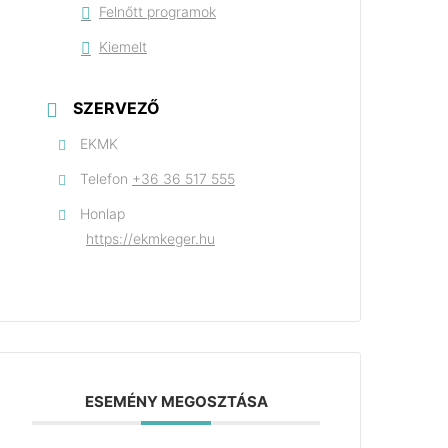
Felnőtt programok
Kiemelt
SZERVEZŐ
EKMK
Telefon
+36 36 517 555
Honlap
https://ekmkeger.hu
ESEMÉNY MEGOSZTÁSA