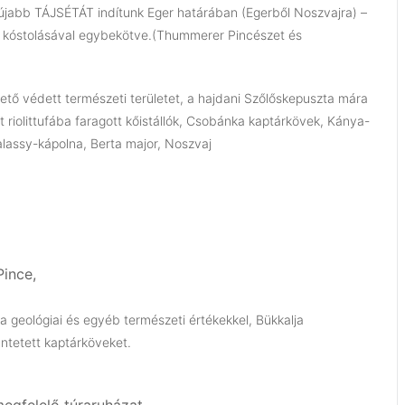
 újabb TÁJSÉTÁT indítunk Eger határában (Egerből Noszvajra) –
kek kóstolásával egybekötve.(Thummerer Pincészet és
tő védett természeti területet, a hajdani Szőlőskepuszta mára
 riolittufába faragott kőistállók, Csobánka kaptárkövek, Kánya-
alassy-kápolna, Berta major, Noszvaj
Pince,
 geológiai és egyéb természeti értékekkel, Bükkalja
üntetett kaptárköveket.