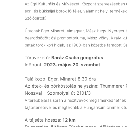
Az Egri Kulturális és Művészeti Központ szervezésében
egri, és bükkaljai borok (6 féle), valamint helyi termé
Szőlőbirtok)
Útvonal: Eger Minaret, Almagyar, Mész-hegy–Nyerges-te
beerdősödött ősi promontóriuma, Mész-völgy, Király-kút
patak török kori hidak, az 1900-ban kőzetbe faragott G
Túravezető:
Baráz Csaba geográfus
Időpont:
2023. május 20. szombat
Találkozó: Eger, Minaret 8.30 óra
Az étek- és bórkóstolás helyszíne: Thummerer 
Noszvaj – Szomolyai út 2101/3
A terepbejárás során a résztvevők megismerkedhetnek a
tájtörténetével és megtekintik a Hungarikum címmel kit
A tájséta hossza:
12 km