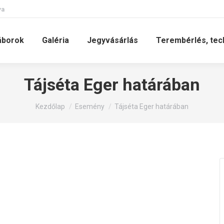
va
áborok
Galéria
Jegyvásárlás
Terembérlés, tec
Tájséta Eger határában
You are here:
Kezdőlap
Esemény
Tájséta Eger határában