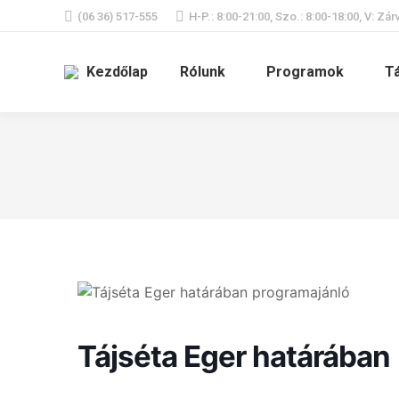
(06 36) 517-555
H-P.: 8:00-21:00, Szo.: 8:00-18:00, V: Zár
Kezdőlap
Rólunk
Programok
T
Tájséta Eger határában