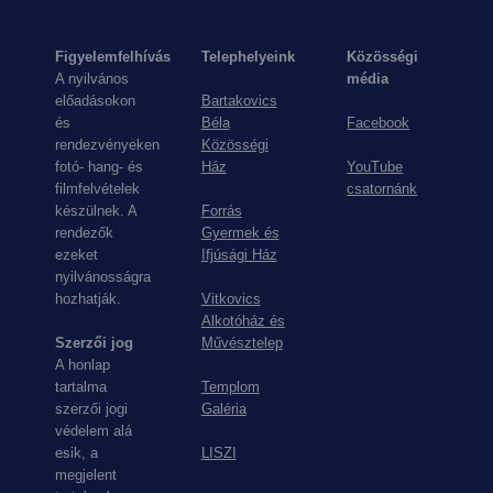
Figyelemfelhívás
Telephelyeink
Közösségi
A nyilvános
média
előadásokon
Bartakovics
és
Béla
Facebook
rendezvényeken
Közösségi
fotó- hang- és
Ház
YouTube
filmfelvételek
csatornánk
készülnek. A
Forrás
rendezők
Gyermek és
ezeket
Ifjúsági Ház
nyilvánosságra
hozhatják.
Vitkovics
Alkotóház és
Szerzői jog
Művésztelep
A honlap
tartalma
Templom
szerzői jogi
Galéria
védelem alá
esik, a
LISZI
megjelent