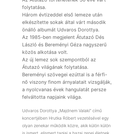
folytatása.
Három évtizeddel első lemeze után
elkészítette sokak által várt második
önálló albumát Udvaros Dorottya.
Az 1985-ben megjelent Átutazó Dés
László és Bereményi Géza nagyszerű
közös alkotása volt.
Az új lemez sok szempontból az
Átutazó világának folytatása.
Bereményi szövegei ezúttal is a férfi-
nő viszony finom árnyalatait vizsgálják,
a nyolcvanas évek hangulatát persze
felváltotta napjaink világa.
Udvaros Dorottya „Majdnem Valaki” című
koncertjében Hrutka Róbert vezetésével egy
olyan zenekar működik közre, akik külön külön
is ismert, elismert tagjai a hazai zenei életnek.