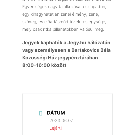
Egyéniségek nagy találkozása a színpadon,
egy kihagyhatatlan zenei élmény, zene,
szöveg, és előadásmód tökéletes egysége,
mely csak ritka pillanatokban valósul meg.
Jegyek kaphatók a Jegy.hu hálózatán
vagy személyesen a Bartakovics Béla
Közösségi Ház jegypénztárában
8:00-16:00 között
DÁTUM
2023.06.07
Lejárt!