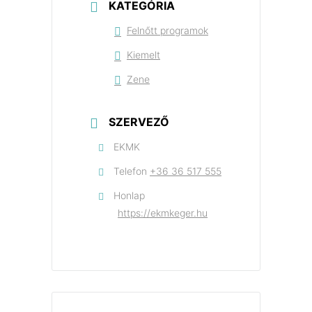
KATEGÓRIA
Felnőtt programok
Kiemelt
Zene
SZERVEZŐ
EKMK
Telefon
+36 36 517 555
Honlap
https://ekmkeger.hu