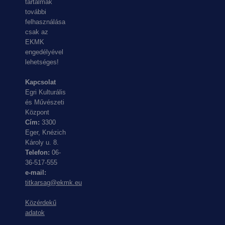
tartalmak
további
felhasználása
csak az
EKMK
engedélyével
lehetséges!
Kapcsolat
Egri Kulturális
és Művészeti
Központ
Cím:
3300
Eger, Knézich
Károly u. 8.
Telefon:
06-
36-517-555
e-mail:
titkarsag@ekmk.eu
Közérdekű
adatok