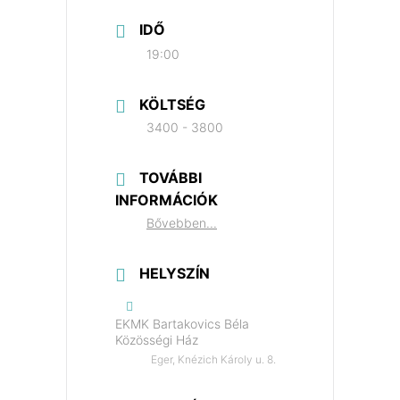
IDŐ
19:00
KÖLTSÉG
3400 - 3800
TOVÁBBI
INFORMÁCIÓK
Bővebben...
HELYSZÍN
EKMK Bartakovics Béla
Közösségi Ház
Eger, Knézich Károly u. 8.