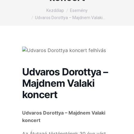
You are here:
Kezdőlap
Esemény
Udvaros Dorottya – Majdnem Valaki…
Udvaros Dorottya –
Majdnem Valaki
koncert
Udvaros Dorottya – Majdnem Valaki
koncert
Az Átutazó történetének 30 éve várt