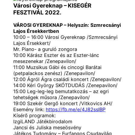
Városi Gyereknap – KISEGÉR
FESZTIVÁL 2022.
VÁROSI GYEREKNAP – Helyszín: Szmrecsányi
Lajos Érsekkertben
10:00 – 16:00 Városi Gyereknap /Szmrecsányi
Lajos Érsekkert/
Mr. Piano- a guruló zongora
10:00 Kárász Eszter és az Eszter-lánc
mesezenekar /Zenepavilon/
11:00 Muzsikus Gábi és cincogi Barátai
(petpalackos zenész) /Zenepavilon/
12:00 Ágról Ágra családi koncert /Zenepavilon/
14:00 Kéri György SKÓTDUDÁS /Zenepavilon/
15:00 Leg-leg-leg bemutatkozás – az egri
tehetségek műsora /Zenepavilon/
19:00 Szekér Gergő koncert /Vitkovics AH/
Esemény link:
https://fb.me/e/4J82ssIBP
Kísérő programok:
IzgiLAND Játékbirodalom
Jancsi és Juliska meseösvény
Játékos Tudomány – Furfangos Csudavilág