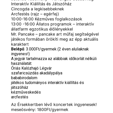
Interaktív Kiállítás és Játszóház
Cincogda a legkisebbeknek
Arcfestés (rajz – egérfej)
10:00-16:00 Kézműves foglalkozások
13:00 -16:00 Állatos programok – interaktív
állatfarm egzotikus élőlényekkel
Mr. Pancake – pancake art műfaj segítségével
játékos formában örökíti meg az épp aktuális
karaktert
Belépő
: 3.000Ft/gyermek (2 éven aluliaknak
ingyenes!)
A jegyár tartalmazza az alábbiak időkorlát nélküli
használatát:
Óriás Kalózhajó Légvár
szafaricsúzdás akadálypálya
bababirodalom
játékos tudományos interaktív kiállítás és
játszóház
kézműveskedés
arcfestés
Az Érsekkertben lévő koncertek ingyenesek!
meseösvény: 1800Ft/gyermek