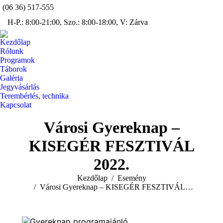
(06 36) 517-555
Facebook
Insta
H-P.: 8:00-21:00, Szo.: 8:00-18:00, V: Zárva
page
page
YouTube
opens
open
page
Kezdőlap
in
in
opens
Rólunk
new
new
Programok
in
window
wind
Táborok
new
Galéria
window
Jegyvásárlás
Terembérlés, technika
Kapcsolat
Search:
Városi Gyereknap –
KISEGÉR FESZTIVÁL
2022.
You are here:
Kezdőlap
Esemény
Városi Gyereknap – KISEGÉR FESZTIVÁL…