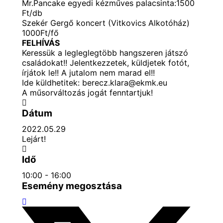
Mr.Pancake egyedi kézműves palacsinta:1500
Ft/db
Szekér Gergő koncert (Vitkovics Alkotóház)
1000Ft/fő
FELHÍVÁS
Keressük a legleglegtöbb hangszeren játszó
családokat!! Jelentkezzetek, küldjetek fotót,
írjátok le!! A jutalom nem marad el!!
Ide küldhetitek: berecz.klara@ekmk.eu
A műsorváltozás jogát fenntartjuk!
Dátum
2022.05.29
Lejárt!
Idő
10:00 - 16:00
Esemény megosztása