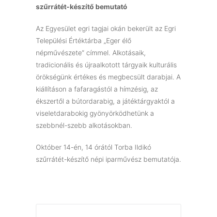
szűrrátét-készítő bemutató
Az Egyesület egri tagjai okán bekerült az Egri
Települési Értéktárba „Eger élő
népművészete” címmel. Alkotásaik,
tradicionális és újraalkotott tárgyaik kulturális
örökségünk értékes és megbecsült darabjai. A
kiállításon a fafaragástól a hímzésig, az
ékszertől a bútordarabig, a játéktárgyaktól a
viseletdarabokig gyönyörködhetünk a
szebbnél-szebb alkotásokban.
Október 14-én, 14 órától Torba Ildikó
szűrrátét-készítő népi iparművész bemutatója.