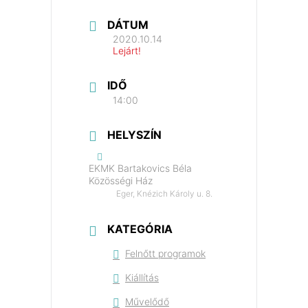
DÁTUM
2020.10.14
Lejárt!
IDŐ
14:00
HELYSZÍN
EKMK Bartakovics Béla
Közösségi Ház
Eger, Knézich Károly u. 8.
KATEGÓRIA
Felnőtt programok
Kiállítás
Művelődő