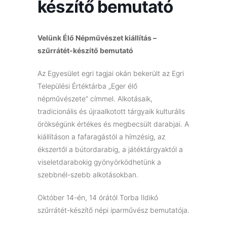
készítő bemutató
Velünk Élő Népművészet kiállítás –
szűrrátét-készítő bemutató
Az Egyesület egri tagjai okán bekerült az Egri
Települési Értéktárba „Eger élő
népművészete” címmel. Alkotásaik,
tradicionális és újraalkotott tárgyaik kulturális
örökségünk értékes és megbecsült darabjai. A
kiállításon a fafaragástól a hímzésig, az
ékszertől a bútordarabig, a játéktárgyaktól a
viseletdarabokig gyönyörködhetünk a
szebbnél-szebb alkotásokban.
Október 14-én, 14 órától Torba Ildikó
szűrrátét-készítő népi iparművész bemutatója.