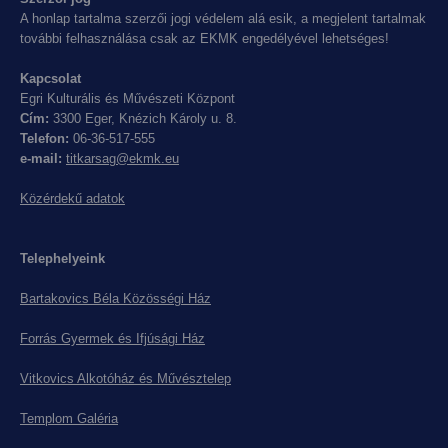
A honlap tartalma szerzői jogi védelem alá esik, a megjelent tartalmak
további felhasználása csak az EKMK engedélyével lehetséges!
Kapcsolat
Egri Kulturális és Művészeti Központ
Cím:
3300 Eger, Knézich Károly u. 8.
Telefon:
06-36-517-555
e-mail:
titkarsag@ekmk.eu
Közérdekű adatok
Telephelyeink
Bartakovics Béla Közösségi Ház
Forrás Gyermek és Ifjúsági Ház
Vitkovics Alkotóház és Művésztelep
Templom Galéria