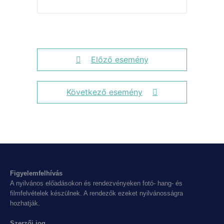
Előző esemény
Következő esemény
Figyelemfelhívás
A nyilvános előadásokon és rendezvényeken fotó- hang- és
filmfelvételek készülnek. A rendezők ezeket nyilvánosságra
hozhatják.
Szerzői jog