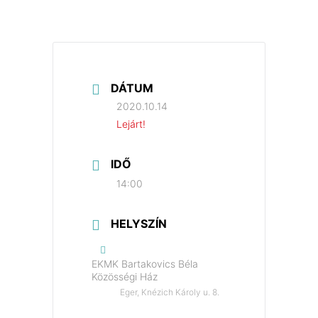
DÁTUM
2020.10.14
Lejárt!
IDŐ
14:00
HELYSZÍN
EKMK Bartakovics Béla
Közösségi Ház
Eger, Knézich Károly u. 8.