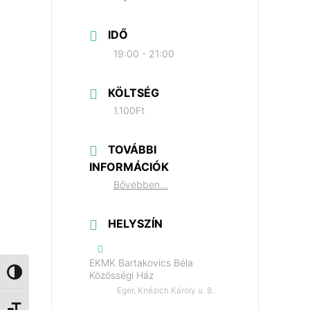
IDŐ
19:00 - 21:00
KÖLTSÉG
1.100Ft
TOVÁBBI
INFORMÁCIÓK
Bővebben...
HELYSZÍN
EKMK Bartakovics Béla
Nagy kontraszt váltása
Közösségi Ház
Eger, Knézich Károly u. 8.