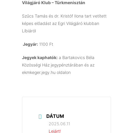
Világjáró Klub –
Türkmenisztán
Szűcs Tamás és dr. Kristóf Ilona tart vetített
képes előadást az Egri Világjáró klubban
Líbiáról
Jegyár:
1100 Ft
Jegyek kaphatók:
a Bartakovics Béla
Közösségi Ház jegypénztárában és az
ekmkeger.jegy.hu oldalon
DÁTUM
2025.06.11
Lejárt!