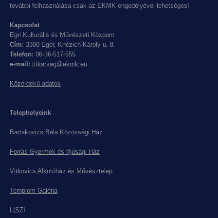
további felhasználása csak az EKMK engedélyével lehetséges!
Kapcsolat
Egri Kulturális és Művészeti Központ
Cím:
3300 Eger, Knézich Károly u. 8.
Telefon:
06-36-517-555
e-mail:
titkarsag@ekmk.eu
Közérdekű adatok
Telephelyeink
Bartakovics Béla Közösségi Ház
Forrás Gyermek és Ifjúsági Ház
Vitkovics Alkotóház és Művésztelep
Templom Galéria
LISZI