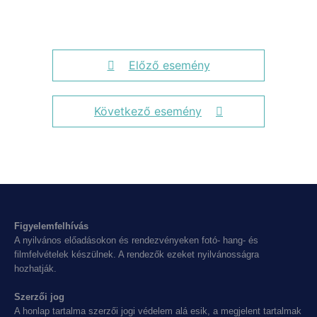
Előző esemény
Következő esemény
Figyelemfelhívás
A nyilvános előadásokon és rendezvényeken fotó- hang- és
filmfelvételek készülnek. A rendezők ezeket nyilvánosságra
hozhatják.
Szerzői jog
A honlap tartalma szerzői jogi védelem alá esik, a megjelent tartalmak