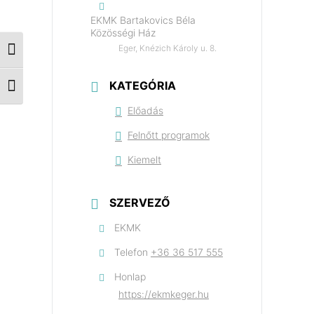
EKMK Bartakovics Béla
Közösségi Ház
Eger, Knézich Károly u. 8.
Nagy kontraszt váltása
KATEGÓRIA
Betűméret váltása
Előadás
Felnőtt programok
Kiemelt
SZERVEZŐ
EKMK
Telefon
+36 36 517 555
Honlap
https://ekmkeger.hu