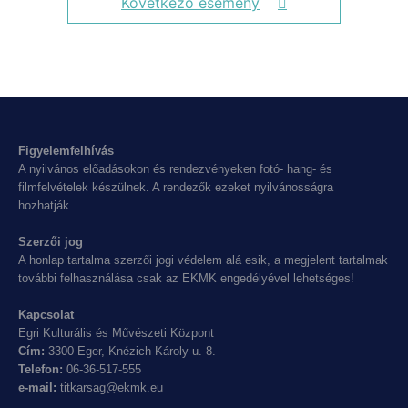
Következő esemény
Figyelemfelhívás
A nyilvános előadásokon és rendezvényeken fotó- hang- és
filmfelvételek készülnek. A rendezők ezeket nyilvánosságra
hozhatják.
Szerzői jog
A honlap tartalma szerzői jogi védelem alá esik, a megjelent tartalmak
további felhasználása csak az EKMK engedélyével lehetséges!
Kapcsolat
Egri Kulturális és Művészeti Központ
Cím:
3300 Eger, Knézich Károly u. 8.
Telefon:
06-36-517-555
e-mail:
titkarsag@ekmk.eu