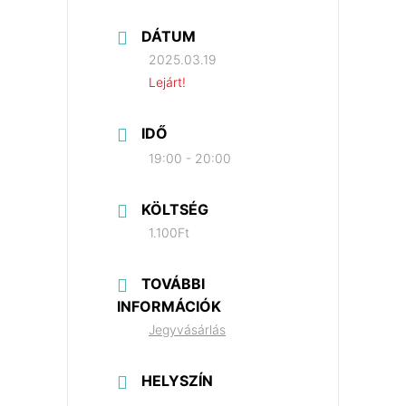
DÁTUM
2025.03.19
Lejárt!
IDŐ
19:00 - 20:00
KÖLTSÉG
1.100Ft
TOVÁBBI
INFORMÁCIÓK
Jegyvásárlás
HELYSZÍN