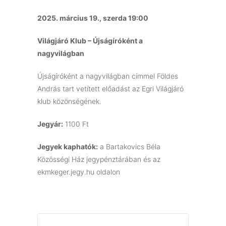
2025. március 19., szerda 19:00
Világjáró Klub – Újságíróként a
nagyvilágban
Újságíróként a nagyvilágban címmel Földes
András tart vetített előadást az Egri Világjáró
klub közönségének.
Jegyár:
1100 Ft
Jegyek kaphatók:
a Bartakovics Béla
Közösségi Ház jegypénztárában és az
ekmkeger.jegy.hu oldalon