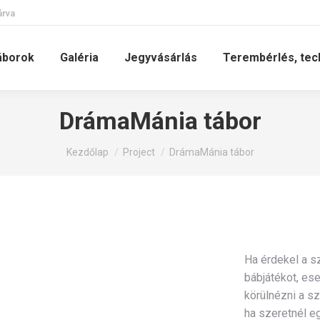
árva
áborok
Galéria
Jegyvásárlás
Terembérlés, tec
DrámaMánia tábor
You are here:
Kezdőlap
Project
DrámaMánia tábor
Ha érdekel a s
bábjátékot, ese
körülnézni a sz
ha szeretnél eg