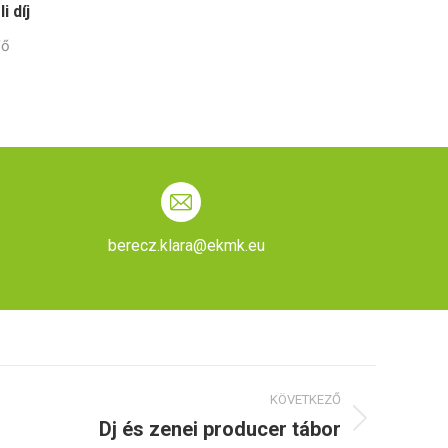
i díj
fő
berecz.klara@ekmk.eu
KÖVETKEZŐ
Dj és zenei producer tábor