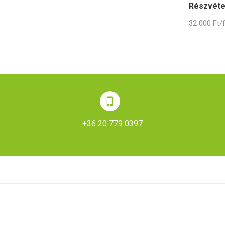
Részvétel
32 000 Ft/
+36 20 779 0397
Next