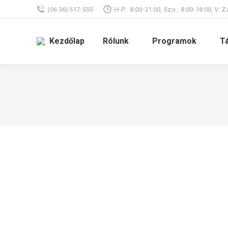
(06 36) 517-555
H-P.: 8:00-21:00, Szo.: 8:00-18:00, V: Z
Kezdőlap
Rólunk
Programok
T