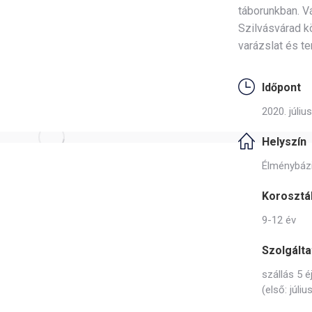
táborunkban. 
Szilvásvárad k
varázslat és t
Időpont
2020. júliu
Helyszín
Élménybázis
Korosztá
9-12 év
Szolgálta
szállás 5 
(első: júliu