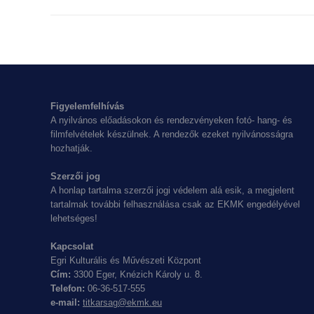
project:
Figyelemfelhívás
A nyilvános előadásokon és rendezvényeken fotó- hang- és
filmfelvételek készülnek. A rendezők ezeket nyilvánosságra
hozhatják.
Szerzői jog
A honlap tartalma szerzői jogi védelem alá esik, a megjelent
tartalmak további felhasználása csak az EKMK engedélyével
lehetséges!
Kapcsolat
Egri Kulturális és Művészeti Központ
Cím:
3300 Eger, Knézich Károly u. 8.
Telefon:
06-36-517-555
e-mail:
titkarsag@ekmk.eu