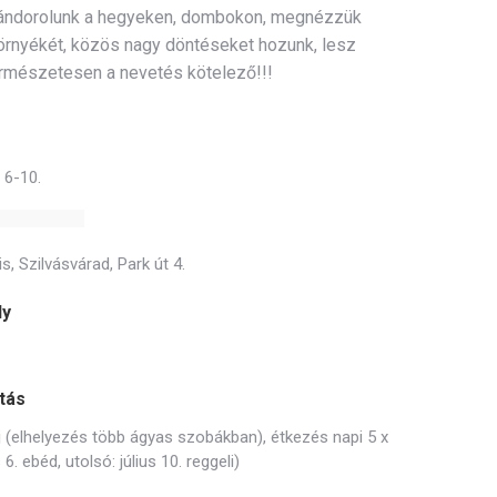
Vándorolunk a hegyeken, dombokon, megnézzük
örnyékét, közös nagy döntéseket hozunk, lesz
ermészetesen a nevetés kötelező!!!
s 6-10.
, Szilvásvárad, Park út 4.
ly
tás
éj (elhelyezés több ágyas szobákban), étkezés napi 5 x
s 6. ebéd, utolsó: július 10. reggeli)