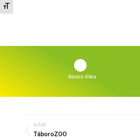
Betűméret váltása
Berecz Klára
Project
ELŐZŐ
navigation
TáboroZOO
Previous