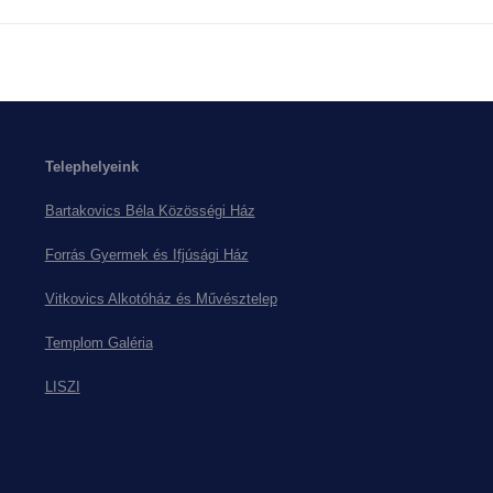
project:
Telephelyeink
Bartakovics Béla Közösségi Ház
Forrás Gyermek és Ifjúsági Ház
Vitkovics Alkotóház és Művésztelep
Templom Galéria
LISZI