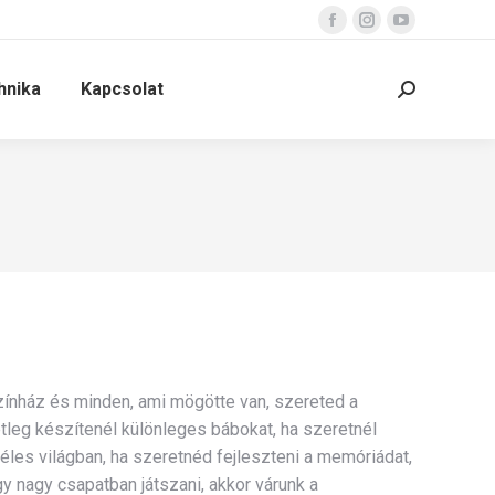
Facebook
Instagram
YouTube
page
page
page
hnika
Kapcsolat
opens
opens
opens
Search:
in
in
in
new
new
new
window
window
window
zínház és minden, ami mögötte van, szereted a
tleg készítenél különleges bábokat, ha szeretnél
éles világban, ha szeretnéd fejleszteni a memóriádat,
y nagy csapatban játszani, akkor várunk a