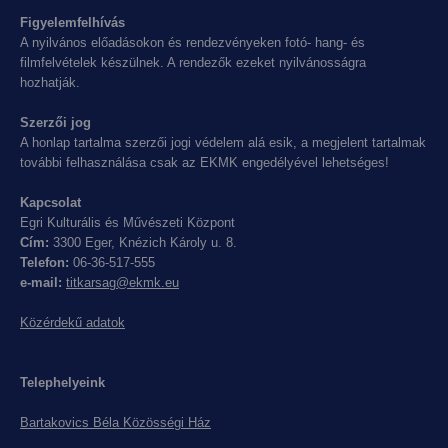
Figyelemfelhívás
A nyilvános előadásokon és rendezvényeken fotó- hang- és
filmfelvételek készülnek. A rendezők ezeket nyilvánosságra
hozhatják.
Szerzői jog
A honlap tartalma szerzői jogi védelem alá esik, a megjelent tartalmak
további felhasználása csak az EKMK engedélyével lehetséges!
Kapcsolat
Egri Kulturális és Művészeti Központ
Cím:
3300 Eger, Knézich Károly u. 8.
Telefon:
06-36-517-555
e-mail:
titkarsag@ekmk.eu
Közérdekű adatok
Telephelyeink
Bartakovics Béla Közösségi Ház