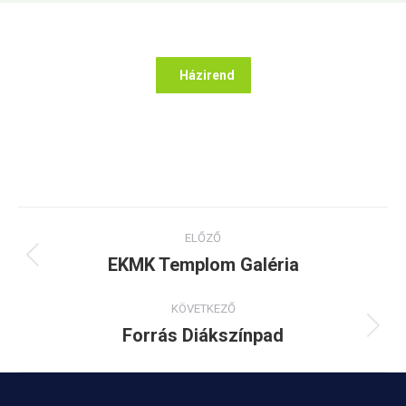
Házirend
Project
ELŐZŐ
navigation
EKMK Templom Galéria
Previous
project:
KÖVETKEZŐ
Forrás Diákszínpad
Next
project: