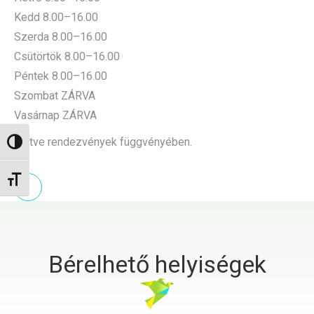
Kedd 8.00–16.00
Szerda 8.00–16.00
Csütörtök 8.00–16.00
Péntek 8.00–16.00
Szombat ZÁRVA
Vasárnap ZÁRVA
Illetve rendezvények függvényében.
Nagy kontraszt váltása
Betűméret váltása
Bérelhető helyiségek