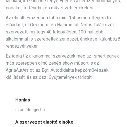
tanulást, közkinccsé tegye Eger és a nemzet tudományos,
irodalmi, történelmi és művészeti értékekeit.
Az elmúlt évtizedben több mint 150 ismeretterjesztő
előadást, öt Országos és Határon túli Nótás Találkozót
szervezett, mintegy 40 településen. 100-nál több
alkalommal is szerepeltek zenészei, énekesei különböző
rendezvényeken.
Ez ideig tíz alkalommal szervezték meg az Ismert egriek
más szerepben című zenés show műsort, s az
AgriaAutArt-ot, az Egri Autodidakta képzőművészek
kiállítását, és az őszi Gyűjtemények tárlatát.
Honlap
ezustidoeger.hu
A szervezet alapító elnöke