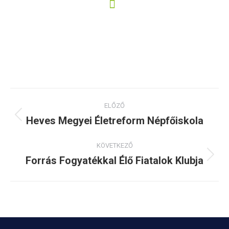
info@ekmk.eu
Project
ELŐZŐ
navigation
Heves Megyei Életreform Népfőiskola
Previous
project:
KÖVETKEZŐ
Forrás Fogyatékkal Élő Fiatalok Klubja
Next
project: