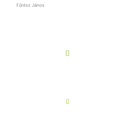
Fűrész János
EKMK Forrás Gyermek és Ifjúsági Ház
3300 Eger, Bartók Béla tér 6.
+36 36 517 555