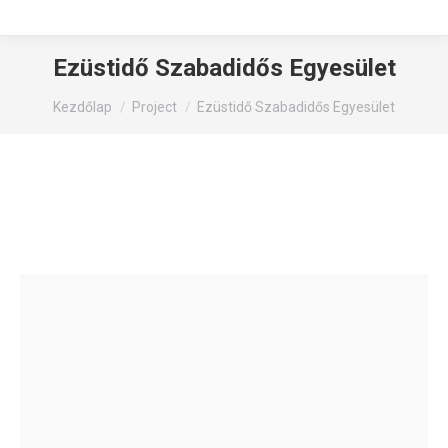
Ezüstidő Szabadidős Egyesület
You are here:
Kezdőlap
Project
Ezüstidő Szabadidős Egyesület