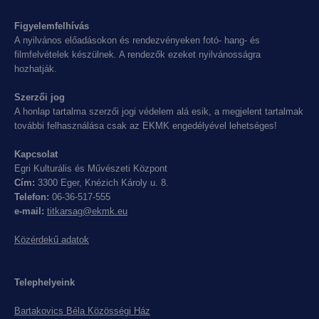
Figyelemfelhívás
A nyilvános előadásokon és rendezvényeken fotó- hang- és
filmfelvételek készülnek. A rendezők ezeket nyilvánosságra
hozhatják.
Szerzői jog
A honlap tartalma szerzői jogi védelem alá esik, a megjelent tartalmak
további felhasználása csak az EKMK engedélyével lehetséges!
Kapcsolat
Egri Kulturális és Művészeti Központ
Cím:
3300 Eger, Knézich Károly u. 8.
Telefon:
06-36-517-555
e-mail:
titkarsag@ekmk.eu
Közérdekű adatok
Telephelyeink
Bartakovics Béla Közösségi Ház