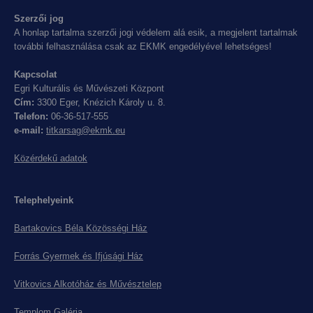
Szerzői jog
A honlap tartalma szerzői jogi védelem alá esik, a megjelent tartalmak
további felhasználása csak az EKMK engedélyével lehetséges!
Kapcsolat
Egri Kulturális és Művészeti Központ
Cím:
3300 Eger, Knézich Károly u. 8.
Telefon:
06-36-517-555
e-mail:
titkarsag@ekmk.eu
Közérdekű adatok
Telephelyeink
Bartakovics Béla Közösségi Ház
Forrás Gyermek és Ifjúsági Ház
Vitkovics Alkotóház és Művésztelep
Templom Galéria