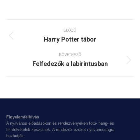
Project
ELŐZŐ
navigation
Harry Potter tábor
Previous
project:
KÖVETKEZŐ
Felfedezők a labirintusban
Next
project:
Figyelemfelhívás
A nyilvános előadásokon és rendezvényeken fotó- hang- és
filmfelvételek készülnek. A rendezők ezeket nyilvánosságra
hozhatják.