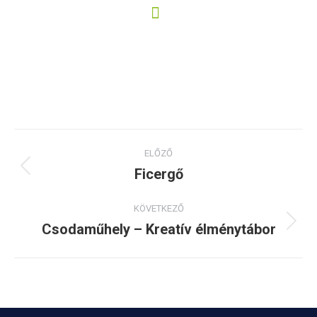
miklosvari.magdolna@ekmk.eu
Project
ELŐZŐ
navigation
Ficergő
Previous
project:
KÖVETKEZŐ
Csodaműhely – Kreatív élménytábor
Next
project: