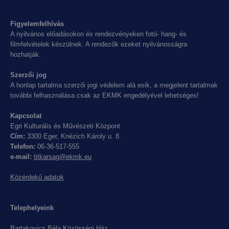
Figyelemfelhívás
A nyilvános előadásokon és rendezvényeken fotó- hang- és
filmfelvételek készülnek. A rendezők ezeket nyilvánosságra
hozhatják.
Szerzői jog
A honlap tartalma szerzői jogi védelem alá esik, a megjelent tartalmak
további felhasználása csak az EKMK engedélyével lehetséges!
Kapcsolat
Egri Kulturális és Művészeti Központ
Cím:
3300 Eger, Knézich Károly u. 8.
Telefon:
06-36-517-555
e-mail:
titkarsag@ekmk.eu
Közérdekű adatok
Telephelyeink
Bartakovics Béla Közösségi Ház