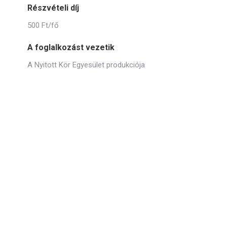
Részvételi díj
500 Ft/fő
A foglalkozást vezetik
A Nyitott Kör Egyesület produkciója
dramapedagogia@ekmk.eu