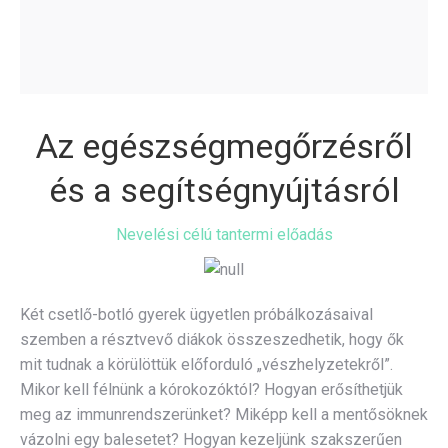
Az egészségmegőrzésről
és a segítségnyújtásról
Nevelési célú tantermi előadás
Két csetlő-botló gyerek ügyetlen próbálkozásaival
szemben a résztvevő diákok összeszedhetik, hogy ők
mit tudnak a körülöttük előforduló „vészhelyzetekről”.
Mikor kell félnünk a kórokozóktól? Hogyan erősíthetjük
meg az immunrendszerünket? Miképp kell a mentősöknek
vázolni egy balesetet? Hogyan kezeljünk szakszerűen