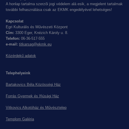
A honlap tartalma szerzői jogi védelem alá esik, a megjelent tartalmak
további felhasználása csak az EKMK engedélyével lehetséges!
Kapcsolat
Egri Kulturális és Művészeti Központ
Cím:
3300 Eger, Knézich Károly u. 8.
Telefon:
06-36-517-555
e-mail:
titkarsag@ekmk.eu
Közérdekű adatok
Telephelyeink
Bartakovics Béla Közösségi Ház
Forrás Gyermek és Ifjúsági Ház
Vitkovics Alkotóház és Művésztelep
Templom Galéria