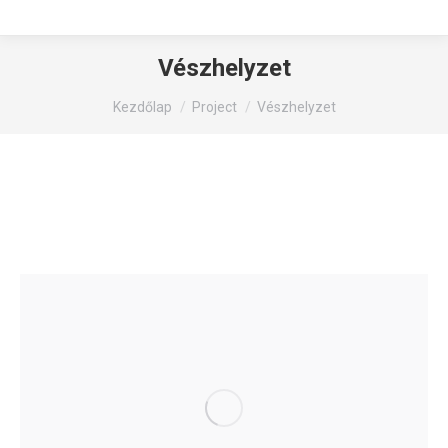
Vészhelyzet
You are here:
Kezdőlap
Project
Vészhelyzet