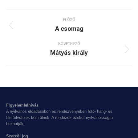
Project
ELŐZŐ
navigation
A csomag
Previous
project:
KÖVETKEZŐ
Mátyás király
Next
project:
Figyelemfelhívás
A nyilvános előadásokon és rendezvényeken fotó- hang- és
filmfelvételek készülnek. A rendezők ezeket nyilvánosságra
hozhatják.
Szerzői jog