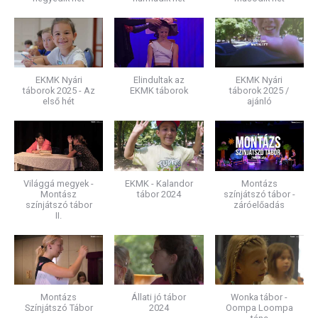
EKMK Nyári
Elindultak az
EKMK Nyári
táborok 2025 - Az
EKMK táborok
táborok 2025 /
első hét
ajánló
Világgá megyek -
EKMK - Kalandor
Montázs
Montász
tábor 2024
színjátszó tábor -
színjátszó tábor
záróelőadás
II.
Montázs
Állati jó tábor
Wonka tábor -
Színjátszó Tábor
2024
Oompa Loompa