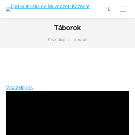
Search:
Táborok
You are here:
Kezdőlap
Táborok
Visszalépés