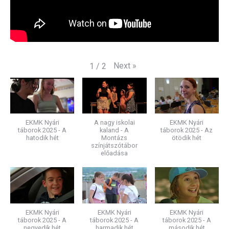
Next
»
1
/
2
EKMK Nyári
A nagy iskolai
EKMK Nyári
táborok 2025 - A
kaland - A
táborok 2025 - Az
hatodik hét
Montázs
ötödik hét
színjátszótábor
előadása
EKMK Nyári
EKMK Nyári
EKMK Nyári
táborok 2025 - A
táborok 2025 - A
táborok 2025 - A
negyedik hét
harmadik hét
második hét