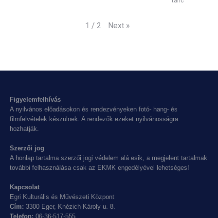
tánc
Next
»
1
/
2
Figyelemfelhívás
A nyilvános előadásokon és rendezvényeken fotó- hang- és
filmfelvételek készülnek. A rendezők ezeket nyilvánosságra
hozhatják.
Szerzői jog
A honlap tartalma szerzői jogi védelem alá esik, a megjelent tartalmak
további felhasználása csak az EKMK engedélyével lehetséges!
Kapcsolat
Egri Kulturális és Művészeti Központ
Cím:
3300 Eger, Knézich Károly u. 8.
Telefon:
06-36-517-555