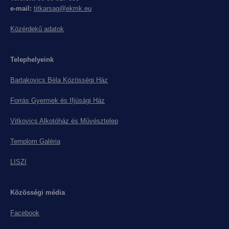
e-mail:
titkarsag@ekmk.eu
Közérdekű adatok
Telephelyeink
Bartakovics Béla Közösségi Ház
Forrás Gyermek és Ifjúsági Ház
Vitkovics Alkotóház és Művésztelep
Templom Galéria
LISZI
Közösségi média
Facebook