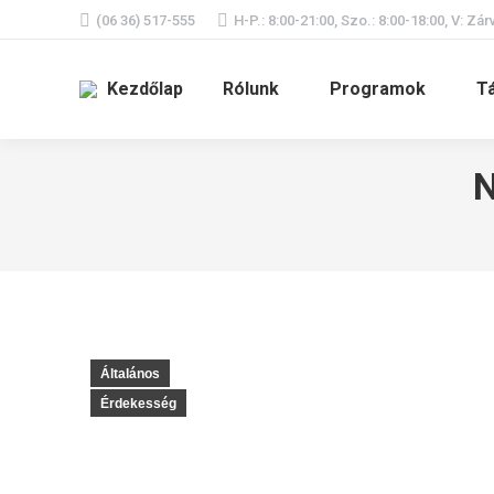
(06 36) 517-555
H-P.: 8:00-21:00, Szo.: 8:00-18:00, V: Zár
Kezdőlap
Rólunk
Programok
T
N
Általános
Érdekesség