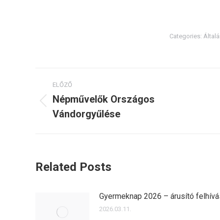
Categories:
Által
Post
ELŐZŐ
navigation
Népművelők Országos
Previous
Vándorgyűlése
post:
Related Posts
Gyermeknap 2026 – árusító felhívá
2026.03.11.