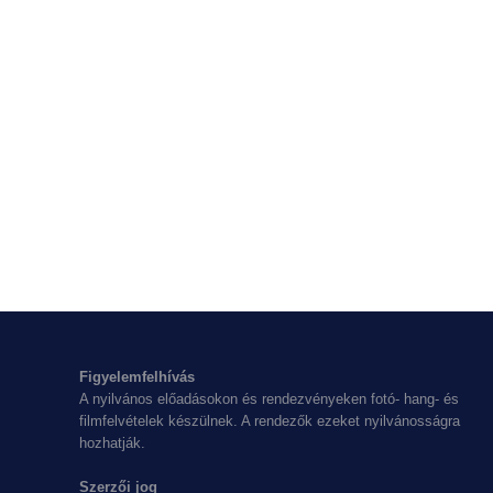
Figyelemfelhívás
A nyilvános előadásokon és rendezvényeken fotó- hang- és
filmfelvételek készülnek. A rendezők ezeket nyilvánosságra
hozhatják.
Szerzői jog