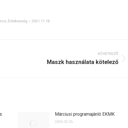
ános
,
Érdekesség
2021.11.18.
KÖVETKEZŐ
Maszk használata kötelező
Next
post:
s
Márciusi programajánló EKMK
2026.02.26.