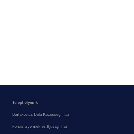
Telephelyeink
Bartakovics Béla Közösségi Ház
Forrás Gyermek és Ifjúsági Ház