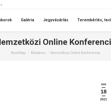
va
áborok
Galéria
Jegyvásárlás
Terembérlés, tec
emzetközi Online Konferenc
You are here:
Kezdőlap
Általános
Nemzetközi Online Konferencia
nov
18
2021