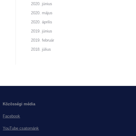
2020. június
2020. május
2020. április
2019. június
2019. február
2018. július
Közösségi média
Facebook
YouTube csatornánk