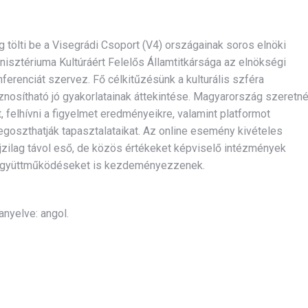
g tölti be a Visegrádi Csoport (V4) országainak soros elnöki
nisztériuma Kultúráért Felelős Államtitkársága az elnökségi
ferenciát szervez. Fő célkitűzésünk a kulturális szféra
znosítható jó gyakorlatainak áttekintése. Magyarország szeretn
, felhívni a figyelmet eredményeikre, valamint platformot
 megoszthatják tapasztalataikat. Az online esemény kivételes
ajzilag távol eső, de közös értékeket képviselő intézmények
 együttműködéseket is kezdeményezzenek.
nyelve: angol.