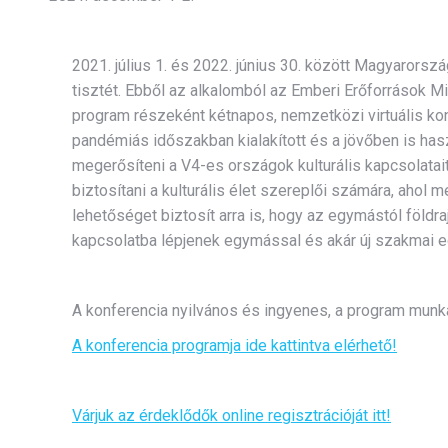
2021. július 1. és 2022. június 30. között Magyarorszá
tisztét. Ebből az alkalomból az Emberi Erőforrások Mi
program részeként kétnapos, nemzetközi virtuális kon
pandémiás időszakban kialakított és a jövőben is has
megerősíteni a V4-es országok kulturális kapcsolatait
biztosítani a kulturális élet szereplői számára, ahol
lehetőséget biztosít arra is, hogy az egymástól földr
kapcsolatba lépjenek egymással és akár új szakmai
A konferencia nyilvános és ingyenes, a program munka
A konferencia programja ide kattintva elérhető!
Várjuk az érdeklődők online regisztrációját itt!