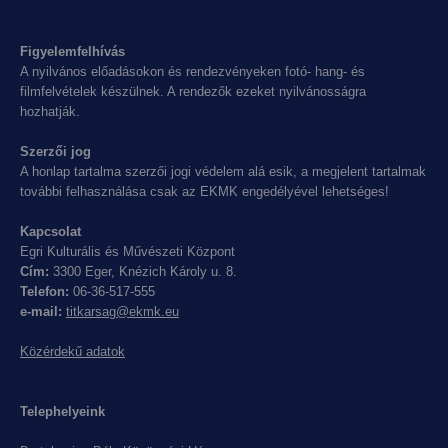
Figyelemfelhívás
A nyilvános előadásokon és rendezvényeken fotó- hang- és
filmfelvételek készülnek. A rendezők ezeket nyilvánosságra
hozhatják.
Szerzői jog
A honlap tartalma szerzői jogi védelem alá esik, a megjelent tartalmak
további felhasználása csak az EKMK engedélyével lehetséges!
Kapcsolat
Egri Kulturális és Művészeti Központ
Cím:
3300 Eger, Knézich Károly u. 8.
Telefon:
06-36-517-555
e-mail:
titkarsag@ekmk.eu
Közérdekű adatok
Telephelyeink