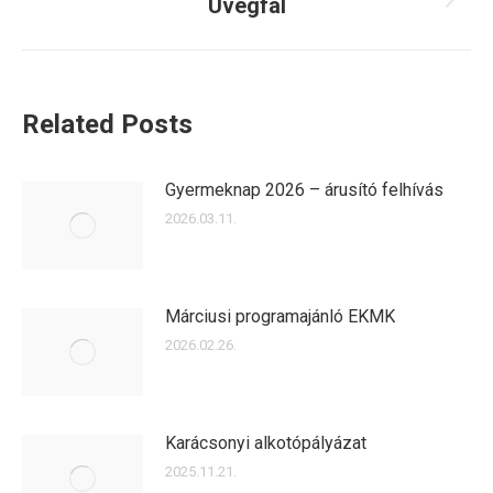
Üvegfal
Next
post:
Related Posts
Gyermeknap 2026 – árusító felhívás
2026.03.11.
Márciusi programajánló EKMK
2026.02.26.
Karácsonyi alkotópályázat
2025.11.21.