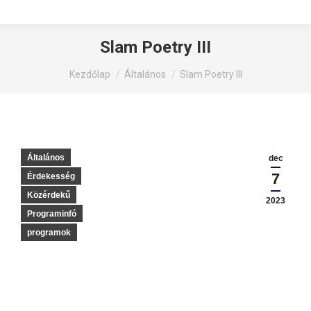
Slam Poetry III
You are here:
Kezdőlap
Általános
Slam Poetry III
Általános
dec
7
Érdekesség
Közérdekű
2023
Programinfó
programok