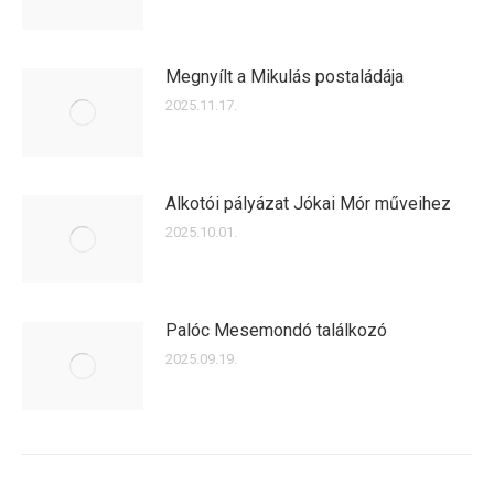
Megnyílt a Mikulás postaládája
2025.11.17.
Alkotói pályázat Jókai Mór műveihez
2025.10.01.
Palóc Mesemondó találkozó
2025.09.19.