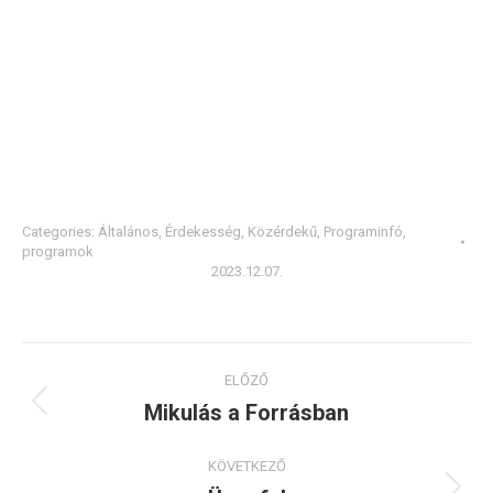
Categories:
Általános
,
Érdekesség
,
Közérdekű
,
Programinfó
,
programok
2023.12.07.
Post
ELŐZŐ
navigation
Mikulás a Forrásban
Previous
post:
KÖVETKEZŐ