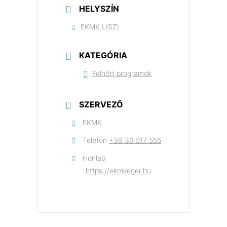
HELYSZÍN
EKMK LISZI
KATEGÓRIA
Felnőtt programok
SZERVEZŐ
EKMK
Telefon
+36 36 517 555
Honlap
https://ekmkeger.hu