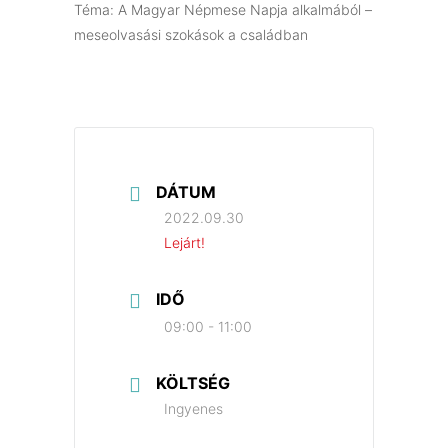
Téma: A Magyar Népmese Napja alkalmából –
meseolvasási szokások a családban
DÁTUM
2022.09.30
Lejárt!
IDŐ
09:00 - 11:00
KÖLTSÉG
Ingyenes