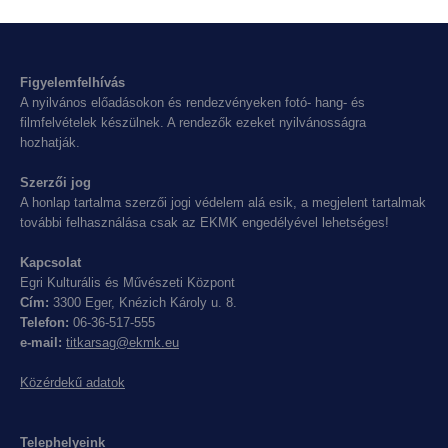
Figyelemfelhívás
A nyilvános előadásokon és rendezvényeken fotó- hang- és
filmfelvételek készülnek. A rendezők ezeket nyilvánosságra
hozhatják.
Szerzői jog
A honlap tartalma szerzői jogi védelem alá esik, a megjelent tartalmak
további felhasználása csak az EKMK engedélyével lehetséges!
Kapcsolat
Egri Kulturális és Művészeti Központ
Cím:
3300 Eger, Knézich Károly u. 8.
Telefon:
06-36-517-555
e-mail:
titkarsag@ekmk.eu
Közérdekű adatok
Telephelyeink