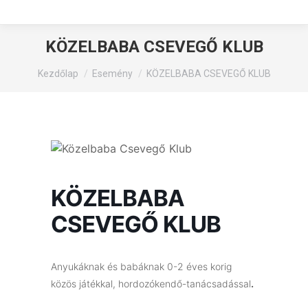
KÖZELBABA CSEVEGŐ KLUB
You are here:
Kezdőlap
Esemény
KÖZELBABA CSEVEGŐ KLUB
KÖZELBABA
CSEVEGŐ KLUB
Anyukáknak és babáknak 0-2 éves korig
közös játékkal, hordozókendő-tanácsadással
.