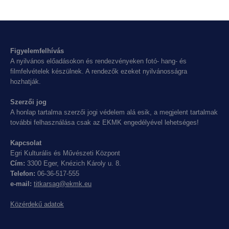
Figyelemfelhívás
A nyilvános előadásokon és rendezvényeken fotó- hang- és
filmfelvételek készülnek. A rendezők ezeket nyilvánosságra
hozhatják.
Szerzői jog
A honlap tartalma szerzői jogi védelem alá esik, a megjelent tartalmak
további felhasználása csak az EKMK engedélyével lehetséges!
Kapcsolat
Egri Kulturális és Művészeti Központ
Cím:
3300 Eger, Knézich Károly u. 8.
Telefon:
06-36-517-555
e-mail:
titkarsag@ekmk.eu
Közérdekű adatok