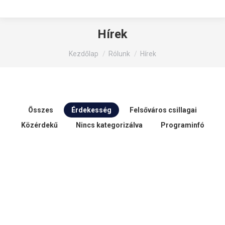
Hírek
You are here:
Kezdőlap
Rólunk
Hírek
Összes
Érdekesség
Felsőváros csillagai
Közérdekű
Nincs kategorizálva
Programinfó
okt
27
2023